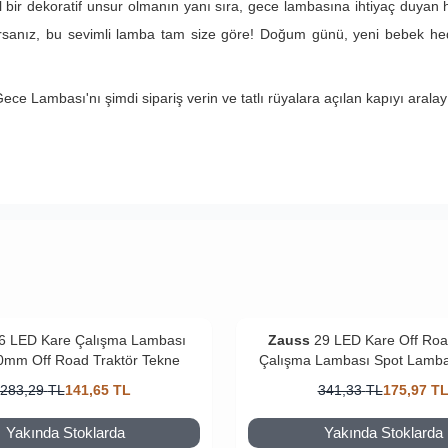
r dekoratif unsur olmanın yanı sıra, gece lambasına ihtiyaç duyan he
orsanız, bu sevimli lamba tam size göre! Doğum günü, yeni bebek hedi
 Lambası'nı şimdi sipariş verin ve tatlı rüyalara açılan kapıyı aralay
6 LED Kare Çalışma Lambası
Zauss
29 LED Kare Off Ro
0mm Off Road Traktör Tekne
Çalışma Lambası Spot Lamb
283,29
TL
141,65
TL
341,33
TL
175,97
T
Yakında Stoklarda
Yakında Stoklarda