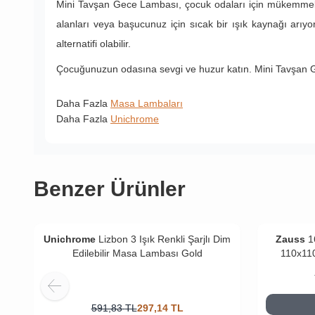
Mini Tavşan Gece Lambası, çocuk odaları için mükemmel bi
alanları veya başucunuz için sıcak bir ışık kaynağı arıy
alternatifi olabilir.
Çocuğunuzun odasına sevgi ve huzur katın. Mini Tavşan Gece
Daha Fazla
Masa Lambaları
Daha Fazla
Unichrome
Benzer Ürünler
Unichrome
Lizbon 3 Işık Renkli Şarjlı Dim
Zauss
1
Edilebilir Masa Lambası Gold
110x11
591,83
TL
297,14
TL