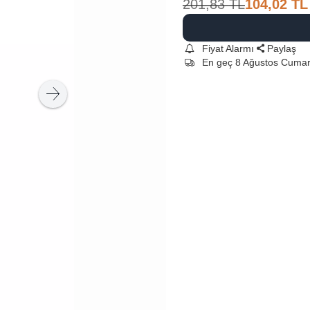
201,83
TL
104,02
TL
Fiyat Alarmı
Paylaş
En geç 8 Ağustos Cumar