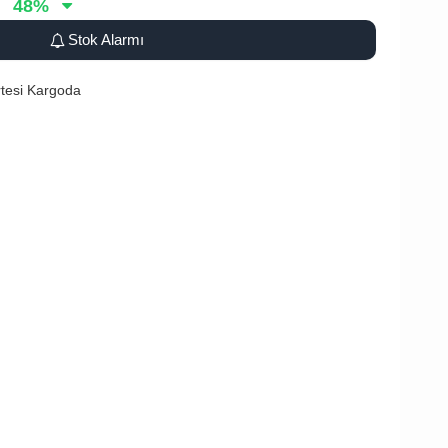
48
%
Stok Alarmı
tesi Kargoda