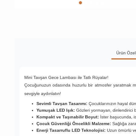
Ürün Özell
Mini Tavşan Gece Lambası ile Tatlı Rüyalar!
Çocuğunuzun odasında huzurlu bir atmosfer yaratmak mı 
sevgiyle aydınlatın!
Sevimli Tavşan Tasarımı:
Çocuklarınızın hayal dün
Yumuşak LED Işık:
Gözleri yormayan, dinlendirici b
Kompakt ve Taşınabilir Boyut:
İster başucunda, is
Çocuk Güvenliği Öncelikli Malzeme:
Sağlığa zarar
Enerji Tasarruflu LED Teknolojisi:
Uzun ömürlü ve 