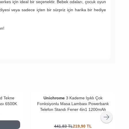
rkes için ideal bir seçenektir. Bebek odaları, çocuk oyun
yesi veya sadece içten bir sürpriz için harika bir hediye
ın!
ad Tekne
Unichrome
3 Kademe Işıklı Çok
U
ası 6500K
Fonksiyonlu Masa Lambası Powerbank
Telefon Standı Fener 4in1 1200mAh
L
441,83
TL
219,90
TL