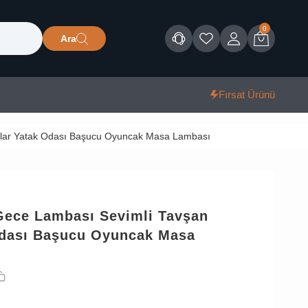
0
Ara
Müşteri Hizmetleri
Favorilerim
Giriş
Sepet
Fırsat Ürünü
lar Yatak Odası Başucu Oyuncak Masa Lambası
Gece Lambası Sevimli Tavşan
Odası Başucu Oyuncak Masa