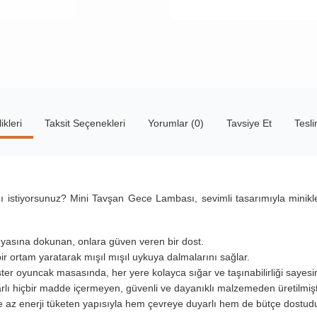
ikleri
Taksit Seçenekleri
Yorumlar (0)
Tavsiye Et
Tesl
istiyorsunuz? Mini Tavşan Gece Lambası, sevimli tasarımıyla minikle
yasına dokunan, onlara güven veren bir dost.
ir ortam yaratarak mışıl mışıl uykuya dalmalarını sağlar.
ter oyuncak masasında, her yere kolayca sığar ve taşınabilirliği sayesi
lı hiçbir madde içermeyen, güvenli ve dayanıklı malzemeden üretilmiştir.
az enerji tüketen yapısıyla hem çevreye duyarlı hem de bütçe dostudu