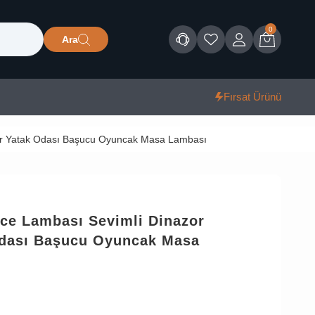
0
Ara
Müşteri Hizmetleri
Favorilerim
Giriş
Sepet
Fırsat Ürünü
lar Yatak Odası Başucu Oyuncak Masa Lambası
ece Lambası Sevimli Dinazor
Odası Başucu Oyuncak Masa