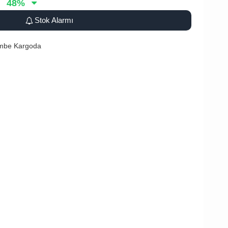
48
%
Stok Alarmı
embe Kargoda