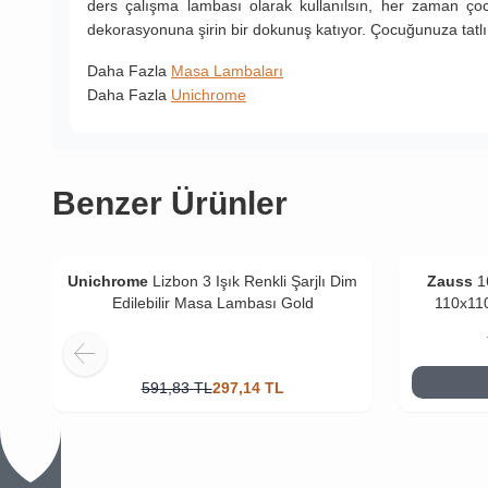
ders çalışma lambası olarak kullanılsın, her zaman ço
dekorasyonuna şirin bir dokunuş katıyor. Çocuğunuza tatlı
Daha Fazla
Masa Lambaları
Daha Fazla
Unichrome
Benzer Ürünler
Unichrome
Lizbon 3 Işık Renkli Şarjlı Dim
Zauss
1
Edilebilir Masa Lambası Gold
110x11
591,83
TL
297,14
TL