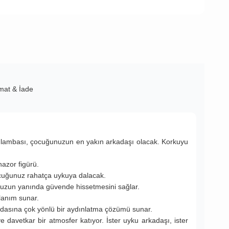
imat & İade
ce lambası, çocuğunuzun en yakın arkadaşı olacak. Korkuyu
azor figürü.
ocuğunuz rahatça uykuya dalacak.
unuzun yanında güvende hissetmesini sağlar.
lanım sunar.
asına çok yönlü bir aydınlatma çözümü sunar.
davetkar bir atmosfer katıyor. İster uyku arkadaşı, ister