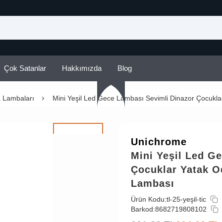
Çok Satanlar
Hakkımızda
Blog
 Lambaları
Mini Yeşil Led Gece Lambası Sevimli Dinazor Çocuk
Unichrome
Mini Yeşil Led G
Çocuklar Yatak 
Lambası
Ürün Kodu:
tl-25-yeşil-tic
Barkod:
8682719808102