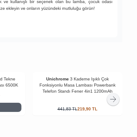
k ve kullanışlı bir seçenek olan bu lamba, çocuk odası
ize ekleyin ve onların yüzündeki mutluluğu görün!
ad Tekne
Unichrome
3 Kademe Işıklı Çok
U
ası 6500K
Fonksiyonlu Masa Lambası Powerbank
Telefon Standı Fener 4in1 1200mAh
L
441,83
TL
219,90
TL