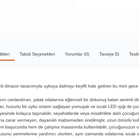
ikleri
Taksit Seçenekleri
Yorumlar (0)
Tavsiye Et
Tesl
mli dinazor tasarımıyla uykuya dalmayı keyifli hale getiren bu mini ge
nı canlandıran, yatak odalarına eğlenceli bir dokunuş katan sevimli din
n, huzurlu bir uyku ortamı sağlayan yumuşak ve sıcak LED ışığı ile ç
yesinde kolayca taşınabilir, seyahatlerde veya misafirlikte dahi çocuğ
na zarar vermeyen, dayanıklı malzemeden üretilmiştir, uzun ömürlü kul
 başucunda hem de çalışma masasında kullanılabilir, çocuğunuzun od
kusunu yenmelerine yardımcı olurken, aynı zamanda odalarına sıcak ve 