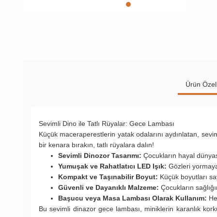
Ürün Özell
Sevimli Dino ile Tatlı Rüyalar: Gece Lambası
Küçük maceraperestlerin yatak odalarını aydınlatan, sevi
bir kenara bırakın, tatlı rüyalara dalın!
Sevimli Dinozor Tasarımı:
Çocukların hayal dünyası
Yumuşak ve Rahatlatıcı LED Işık:
Gözleri yormaya
Kompakt ve Taşınabilir Boyut:
Küçük boyutları sa
Güvenli ve Dayanıklı Malzeme:
Çocukların sağlığı
Başucu veya Masa Lambası Olarak Kullanım:
Hem
Bu sevimli dinazor gece lambası, miniklerin karanlık kor