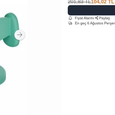
201,83
TL
104,02
TL
Fiyat Alarmı
Paylaş
En geç 6 Ağustos Perş