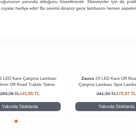
cuğunuzun yanında olduğunu hissettirecek. Ebeveynler için de prati
 rüyalar hediye edin! Bu sevimli dinazor gece lambasını hemen sepetin
6 LED Kare Çalışma Lambası
Zauss
29 LED Kare Off Ro
0mm Off Road Traktör Tekne
Çalışma Lambası Spot Lamb
283,29
TL
141,65
TL
341,33
TL
175,97
T
Yakında Stoklarda
Yakında Stoklarda