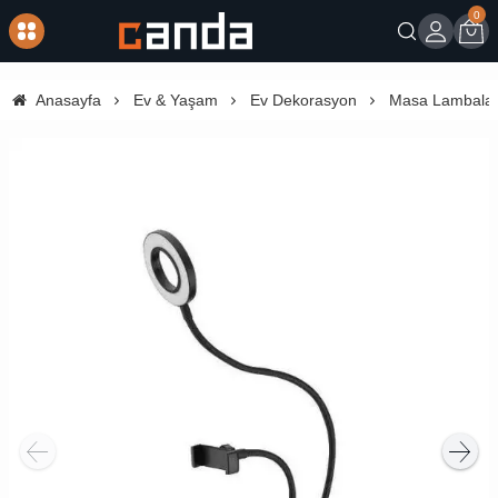
0
Giriş
Sep
Anasayfa
Ev & Yaşam
Ev Dekorasyon
Masa Lambalar