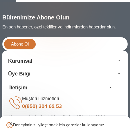
Bültenimize Abone Olun
En son haberler, özel teklifler ve indirimlerden haberdar olun.
Abone Ol
Kurumsal
Üye Bilgi
İletişim
Müşteri Hizmetleri
0(850) 304 62 53
Karapınar Mah. Cevizlidere Caddesi Bina No:134/A
Çankaya Ankara
Deneyiminizi iyileştirmek için çerezler kullanıyoruz.