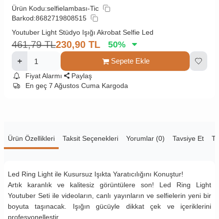
Ürün Kodu:
selfielambası-Tic
Barkod:
8682719808515
Youtuber Light Stüdyo Işığı Akrobat Selfie Led
461,79
TL
230,90
TL
50
%
Sepete Ekle
Fiyat Alarmı
Paylaş
En geç 7 Ağustos Cuma Kargoda
Ürün Özellikleri
Taksit Seçenekleri
Yorumlar (0)
Tavsiye Et
Te
Led Ring Light ile Kusursuz Işıkta Yaratıcılığını Konuştur!
Artık karanlık ve kalitesiz görüntülere son! Led Ring Light
Youtuber Seti ile videoların, canlı yayınların ve selfielerin yeni bir
boyuta taşınacak. Işığın gücüyle dikkat çek ve içeriklerini
profesyonelleştir.