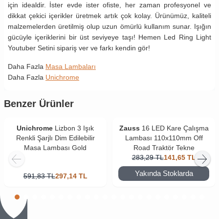
için idealdir. İster evde ister ofiste, her zaman profesyonel ve
dikkat çekici içerikler üretmek artık çok kolay. Ürünümüz, kaliteli
malzemelerden üretilmiş olup uzun ömürlü kullanım sunar. Işığın
gücüyle içeriklerini bir üst seviyeye taşı! Hemen Led Ring Light
Youtuber Setini sipariş ver ve farkı kendin gör!
Daha Fazla
Masa Lambaları
Daha Fazla
Unichrome
Benzer Ürünler
Unichrome
Lizbon 3 Işık
Zauss
16 LED Kare Çalışma
Renkli Şarjlı Dim Edilebilir
Lambası 110x110mm Off
Masa Lambası Gold
Road Traktör Tekne
283,29
TL
141,65
TL
Yakında Stoklarda
591,83
TL
297,14
TL