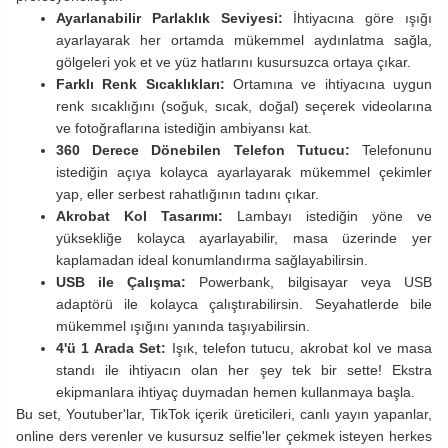
Ayarlanabilir Parlaklık Seviyesi:
İhtiyacına göre ışığı
ayarlayarak her ortamda mükemmel aydınlatma sağla,
gölgeleri yok et ve yüz hatlarını kusursuzca ortaya çıkar.
Farklı Renk Sıcaklıkları:
Ortamına ve ihtiyacına uygun
renk sıcaklığını (soğuk, sıcak, doğal) seçerek videolarına
ve fotoğraflarına istediğin ambiyansı kat.
360 Derece Dönebilen Telefon Tutucu:
Telefonunu
istediğin açıya kolayca ayarlayarak mükemmel çekimler
yap, eller serbest rahatlığının tadını çıkar.
Akrobat Kol Tasarımı:
Lambayı istediğin yöne ve
yüksekliğe kolayca ayarlayabilir, masa üzerinde yer
kaplamadan ideal konumlandırma sağlayabilirsin.
USB ile Çalışma:
Powerbank, bilgisayar veya USB
adaptörü ile kolayca çalıştırabilirsin. Seyahatlerde bile
mükemmel ışığını yanında taşıyabilirsin.
4'ü 1 Arada Set:
Işık, telefon tutucu, akrobat kol ve masa
standı ile ihtiyacın olan her şey tek bir sette! Ekstra
ekipmanlara ihtiyaç duymadan hemen kullanmaya başla.
Bu set, Youtuber'lar, TikTok içerik üreticileri, canlı yayın yapanlar,
online ders verenler ve kusursuz selfie'ler çekmek isteyen herkes