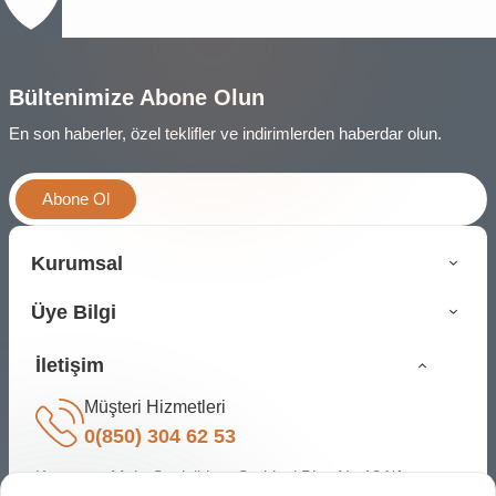
Bültenimize Abone Olun
En son haberler, özel teklifler ve indirimlerden haberdar olun.
Abone Ol
Kurumsal
Üye Bilgi
İletişim
Müşteri Hizmetleri
0(850) 304 62 53
Karapınar Mah. Cevizlidere Caddesi Bina No:134/A