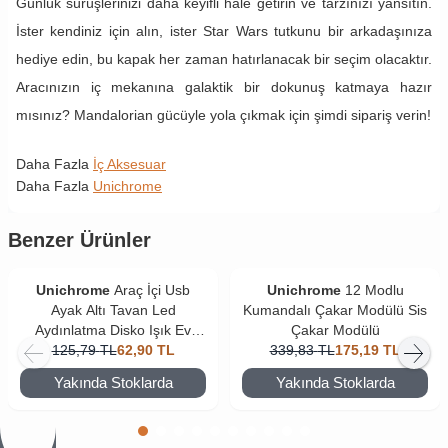
Günlük sürüşlerinizi daha keyifli hale getirin ve tarzınızı yansıtın.
İster kendiniz için alın, ister Star Wars tutkunu bir arkadaşınıza
hediye edin, bu kapak her zaman hatırlanacak bir seçim olacaktır.
Aracınızın iç mekanına galaktik bir dokunuş katmaya hazır
mısınız? Mandalorian gücüyle yola çıkmak için şimdi sipariş verin!
Daha Fazla
İç Aksesuar
Daha Fazla
Unichrome
Benzer Ürünler
Unichrome
Araç İçi Usb
Unichrome
12 Modlu
Ayak Altı Tavan Led
Kumandalı Çakar Modülü Sis
Aydınlatma Disko Işık Ev
Çakar Modülü
Oda Dekorasyon Gece
125,79
TL
62,90
TL
339,83
TL
175,19
TL
Lambası
Yakında Stoklarda
Yakında Stoklarda