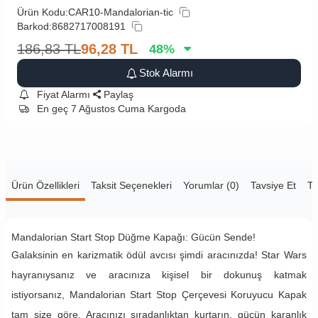
Ürün Kodu:
CAR10-Mandalorian-tic
Barkod:
8682717008191
186,83
TL
96,28
TL
48
%
Stok Alarmı
Fiyat Alarmı
Paylaş
En geç 7 Ağustos Cuma Kargoda
Ürün Özellikleri
Taksit Seçenekleri
Yorumlar (0)
Tavsiye Et
Te
Mandalorian Start Stop Düğme Kapağı: Gücün Sende!
Galaksinin en karizmatik ödül avcısı şimdi aracınızda! Star Wars
hayranıysanız ve aracınıza kişisel bir dokunuş katmak
istiyorsanız, Mandalorian Start Stop Çerçevesi Koruyucu Kapak
tam size göre. Aracınızı sıradanlıktan kurtarın, gücün karanlık