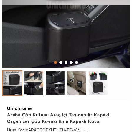
Unichrome
Araba Çöp Kutusu Araç Içi Taşınabilir Kapaklı
Organizer Çöp Kovası Itme Kapaklı Kova
Ürün Kodu:
ARAÇÇÖPKUTUSU-TC-VV1