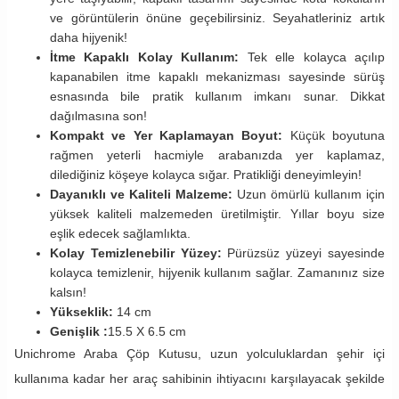
ve görüntülerin önüne geçebilirsiniz. Seyahatleriniz artık
daha hijyenik!
İtme Kapaklı Kolay Kullanım:
Tek elle kolayca açılıp
kapanabilen itme kapaklı mekanizması sayesinde sürüş
esnasında bile pratik kullanım imkanı sunar. Dikkat
dağılmasına son!
Kompakt ve Yer Kaplamayan Boyut:
Küçük boyutuna
rağmen yeterli hacmiyle arabanızda yer kaplamaz,
dilediğiniz köşeye kolayca sığar. Pratikliği deneyimleyin!
Dayanıklı ve Kaliteli Malzeme:
Uzun ömürlü kullanım için
yüksek kaliteli malzemeden üretilmiştir. Yıllar boyu size
eşlik edecek sağlamlıkta.
Kolay Temizlenebilir Yüzey:
Pürüzsüz yüzeyi sayesinde
kolayca temizlenir, hijyenik kullanım sağlar. Zamanınız size
kalsın!
Yükseklik:
14 cm
Genişlik :
15.5 X 6.5 cm
Unichrome Araba Çöp Kutusu, uzun yolculuklardan şehir içi
kullanıma kadar her araç sahibinin ihtiyacını karşılayacak şekilde