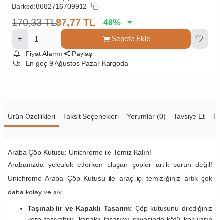
Barkod:
8682716709912
170,33
TL
87,77
TL
48
%
Sepete Ekle
Fiyat Alarmı
Paylaş
En geç 9 Ağustos Pazar Kargoda
Ürün Özellikleri
Taksit Seçenekleri
Yorumlar (0)
Tavsiye Et
Te
Araba Çöp Kutusu: Unichrome ile Temiz Kalın!
Arabanızda yolculuk ederken oluşan çöpler artık sorun değil!
Unichrome Araba Çöp Kutusu ile araç içi temizliğiniz artık çok
daha kolay ve şık.
Taşınabilir ve Kapaklı Tasarım:
Çöp kutusunu dilediğiniz
yere taşıyabilir, kapaklı tasarımı sayesinde kötü kokuların