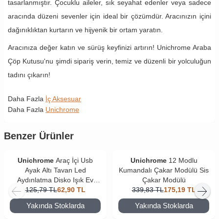
tasarlanmıştır. Çocuklu aileler, sık seyahat edenler veya sadece
aracında düzeni sevenler için ideal bir çözümdür. Aracınızın içini
dağınıklıktan kurtarın ve hijyenik bir ortam yaratın.
Aracınıza değer katın ve sürüş keyfinizi artırın! Unichrome Araba
Çöp Kutusu'nu şimdi sipariş verin, temiz ve düzenli bir yolculuğun
tadını çıkarın!
Daha Fazla
İç Aksesuar
Daha Fazla
Unichrome
Benzer Ürünler
Unichrome
Araç İçi Usb
Unichrome
12 Modlu
Ayak Altı Tavan Led
Kumandalı Çakar Modülü Sis
Aydınlatma Disko Işık Ev
Çakar Modülü
Oda Dekorasyon Gece
125,79
TL
62,90
TL
339,83
TL
175,19
TL
Lambası
Yakında Stoklarda
Yakında Stoklarda