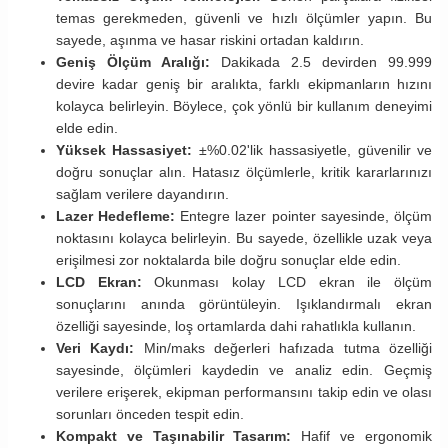
temas gerekmeden, güvenli ve hızlı ölçümler yapın. Bu
sayede, aşınma ve hasar riskini ortadan kaldırın.
Geniş Ölçüm Aralığı:
Dakikada 2.5 devirden 99.999
devire kadar geniş bir aralıkta, farklı ekipmanların hızını
kolayca belirleyin. Böylece, çok yönlü bir kullanım deneyimi
elde edin.
Yüksek Hassasiyet:
±%0.02'lik hassasiyetle, güvenilir ve
doğru sonuçlar alın. Hatasız ölçümlerle, kritik kararlarınızı
sağlam verilere dayandırın.
Lazer Hedefleme:
Entegre lazer pointer sayesinde, ölçüm
noktasını kolayca belirleyin. Bu sayede, özellikle uzak veya
erişilmesi zor noktalarda bile doğru sonuçlar elde edin.
LCD Ekran:
Okunması kolay LCD ekran ile ölçüm
sonuçlarını anında görüntüleyin. Işıklandırmalı ekran
özelliği sayesinde, loş ortamlarda dahi rahatlıkla kullanın.
Veri Kaydı:
Min/maks değerleri hafızada tutma özelliği
sayesinde, ölçümleri kaydedin ve analiz edin. Geçmiş
verilere erişerek, ekipman performansını takip edin ve olası
sorunları önceden tespit edin.
Kompakt ve Taşınabilir Tasarım:
Hafif ve ergonomik