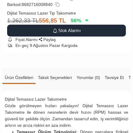
Barkod:
8682716008840
Dijital Temassız Lazer Tip Takometre
1.262,33
TL
556,85
TL
56
%
Stok Alarmı
Fiyat Alarmı
Paylaş
En geç 9 Ağustos Pazar Kargoda
Ürün Özellikleri
Taksit Seçenekleri
Yorumlar (0)
Tavsiye Et
Te
Dijital Temassız Lazer Takometre
Gözle görülmeyen hızları yakalayın! Dijital Temassız Lazer
Takometre ile dönen nesnelerin devir hızını (RPM) hassas ve
güvenli bir şekilde ölçün. Zamandan tasarruf edin, iş verimliliğinizi
artırın ve arıza riskini en aza indirin.
Temassız Ölçüm Teknolojisi:
Dönen parçalara fiziksel