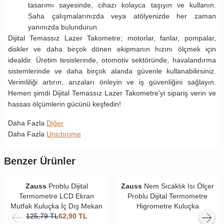
tasarımı sayesinde, cihazı kolayca taşıyın ve kullanın.
Saha çalışmalarınızda veya atölyenizde her zaman
yanınızda bulundurun.
Dijital Temassız Lazer Takometre; motorlar, fanlar, pompalar,
diskler ve daha birçok dönen ekipmanın hızını ölçmek için
idealdir. Üretim tesislerinde, otomotiv sektöründe, havalandırma
sistemlerinde ve daha birçok alanda güvenle kullanabilirsiniz.
Verimliliği artırın, arızaları önleyin ve iş güvenliğini sağlayın.
Hemen şimdi Dijital Temassız Lazer Takometre'yi sipariş verin ve
hassas ölçümlerin gücünü keşfedin!
Daha Fazla
Diğer
Daha Fazla
Unichrome
Benzer Ürünler
Zauss
Problu Dijital
Zauss
Nem Sıcaklık Isı Ölçer
Termometre LCD Ekran
Problu Dijital Termometre
Mutfak Kuluçka İç Dış Mekan
Higrometre Kuluçka
125,79
TL
62,90
TL