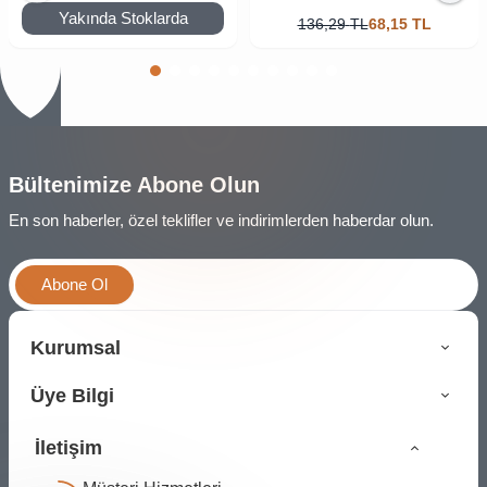
Yakında Stoklarda
136,29
TL
68,15
TL
Bültenimize Abone Olun
En son haberler, özel teklifler ve indirimlerden haberdar olun.
Abone Ol
Kurumsal
Üye Bilgi
İletişim