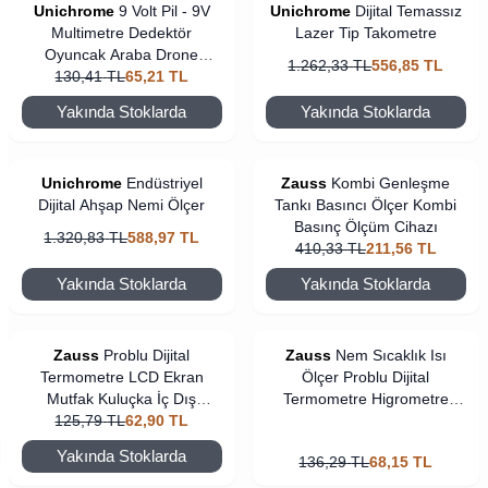
Unichrome
9 Volt Pil - 9V
Unichrome
Dijital Temassız
Multimetre Dedektör
Lazer Tip Takometre
Oyuncak Araba Drone
1.262,33
TL
556,85
TL
Kumanda Pili -9Volt Çift Başlı
130,41
TL
65,21
TL
Kare Pil
Yakında Stoklarda
Yakında Stoklarda
Unichrome
Endüstriyel
Zauss
Kombi Genleşme
Dijital Ahşap Nemi Ölçer
Tankı Basıncı Ölçer Kombi
Basınç Ölçüm Cihazı
1.320,83
TL
588,97
TL
410,33
TL
211,56
TL
Yakında Stoklarda
Yakında Stoklarda
Zauss
Problu Dijital
Zauss
Nem Sıcaklık Isı
Termometre LCD Ekran
Ölçer Problu Dijital
Mutfak Kuluçka İç Dış
Termometre Higrometre
125,79
Mekan
TL
62,90
TL
Kuluçka
Yakında Stoklarda
136,29
TL
68,15
TL