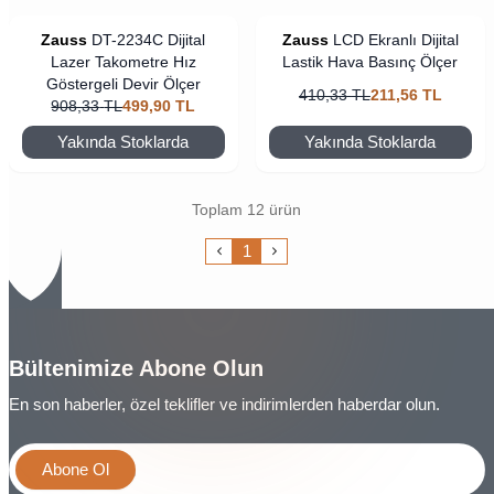
Zauss
DT-2234C Dijital
Zauss
LCD Ekranlı Dijital
Lazer Takometre Hız
Lastik Hava Basınç Ölçer
Göstergeli Devir Ölçer
410,33
TL
211,56
TL
908,33
TL
499,90
TL
Yakında Stoklarda
Yakında Stoklarda
Toplam 12 ürün
1
Bültenimize Abone Olun
En son haberler, özel teklifler ve indirimlerden haberdar olun.
Abone Ol