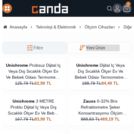
0
Giriş
Sep
Anasayfa
Teknoloji & Elektronik
Ölçüm Cihazları
Diğer
Filtre
Unichrome
Probsuz Dijital Iç
Unichrome
Dijital Iç Veya
Veya Dış Sıcaklık Ölçer Ev
Dış Sıcaklık Ölçer Ev Ve
Ve Bebek Odası Termometre
Bebek Odası Termometre -
125,79
-higrometre
TL
62,90
TL
188,79
5 Metre Problu
TL
94,40
TL
Unichrome
3 METRE
Zauss
0-32% Brix
Problu Dijital Iç Veya Dış
Refraktometre Şeker
Sıcaklık Ölçer Ev Ve Bebek
Konsantrasyonu Ölçüm
Odası Termometre -
167,79
TL
83,90
TL
888,83
Cihazı
TL
469,19
TL
higrometre