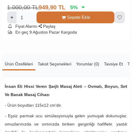
1.000,00
TL
949,90
TL
5
%
Sepete Ekle
Fiyat Alarmı
Paylaş
En geç 9 Ağustos Pazar Kargoda
Ürün Özellikleri
Taksit Seçenekleri
Yorumlar (0)
Tavsiye Et
Te
İnsan Eli Hissi Veren Şarjlı Masaj Aleti – Ovmalı, Boyun, Sırt
Ve Bacak Masaj Cihazı
- Ürün boyutları 115x12 cm'dir.
- Eşsiz parmak ucu simülasyonuyla gelen yumuşak dokunuşlar,
omuzlarınızda ve sırtınızda biriken gerginliği hafifletir. yastık