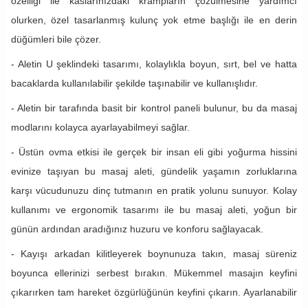
özelliği ile kaslarınızdaki krampların çözülmesine yardımcı
olurken, özel tasarlanmış kulunç yok etme başlığı ile en derin
düğümleri bile çözer.
- Aletin U şeklindeki tasarımı, kolaylıkla boyun, sırt, bel ve hatta
bacaklarda kullanılabilir şekilde taşınabilir ve kullanışlıdır.
- Aletin bir tarafında basit bir kontrol paneli bulunur, bu da masaj
modlarını kolayca ayarlayabilmeyi sağlar.
- Üstün ovma etkisi ile gerçek bir insan eli gibi yoğurma hissini
evinize taşıyan bu masaj aleti, gündelik yaşamın zorluklarına
karşı vücudunuzu dinç tutmanın en pratik yolunu sunuyor. Kolay
kullanımı ve ergonomik tasarımı ile bu masaj aleti, yoğun bir
günün ardından aradığınız huzuru ve konforu sağlayacak.
- Kayışı arkadan kilitleyerek boynunuza takın, masaj süreniz
boyunca ellerinizi serbest bırakın. Mükemmel masajın keyfini
çıkarırken tam hareket özgürlüğünün keyfini çıkarın. Ayarlanabilir