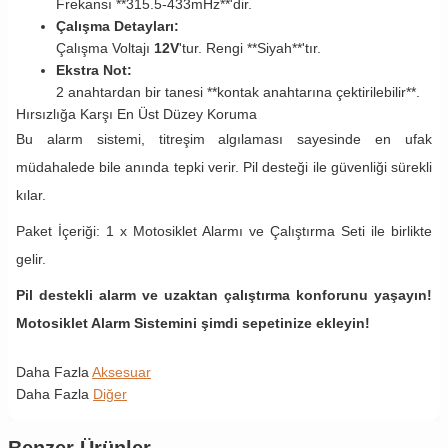
Frekansı **315.5-433mHz**'dir.
Çalışma Detayları:
Çalışma Voltajı
12V
'tur. Rengi **Siyah**'tır.
Ekstra Not:
2 anahtardan bir tanesi **kontak anahtarına çektirilebilir**.
Hırsızlığa Karşı En Üst Düzey Koruma
Bu alarm sistemi, titreşim algılaması sayesinde en ufak
müdahalede bile anında tepki verir. Pil desteği ile güvenliği sürekli
kılar.
Paket İçeriği: 1 x Motosiklet Alarmı ve Çalıştırma Seti ile birlikte
gelir.
Pil destekli alarm ve uzaktan çalıştırma konforunu yaşayın!
Motosiklet Alarm Sistemini şimdi sepetinize ekleyin!
Daha Fazla
Aksesuar
Daha Fazla
Diğer
Benzer Ürünler