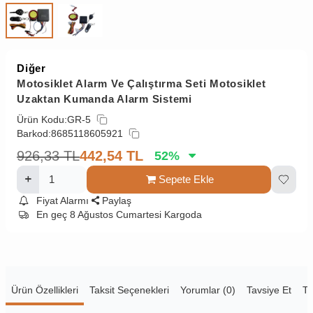
Diğer
Motosiklet Alarm Ve Çalıştırma Seti Motosiklet
Uzaktan Kumanda Alarm Sistemi
Ürün Kodu:
GR-5
Barkod:
8685118605921
926,33
TL
442,54
TL
52
%
Sepete Ekle
Fiyat Alarmı
Paylaş
En geç 8 Ağustos Cumartesi Kargoda
Ürün Özellikleri
Taksit Seçenekleri
Yorumlar (0)
Tavsiye Et
Te