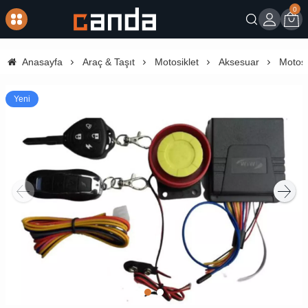
0
Giriş
Sep
Anasayfa
Araç & Taşıt
Motosiklet
Aksesuar
Motosi
Yeni