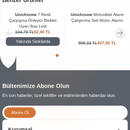
Unichrome
7 Renk
Unichrome
Motosiklet Alarm
Çarpışma Önleyici Bisiklet
Çalıştırma Seti Motor Alarmı
Uyarı İkaz Ledi
104,79
TL
52,40
TL
Yakında Stoklarda
908,33
TL
437,50
TL
Bültenimize Abone Olun
En son haberler, özel teklifler ve indirimlerden haberdar olun.
Abone Ol
Kurumsal