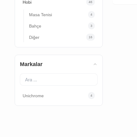
Hobi
46
Masa Tenisi
4
Bahçe
3
Diğer
16
Markalar
Unichrome
4