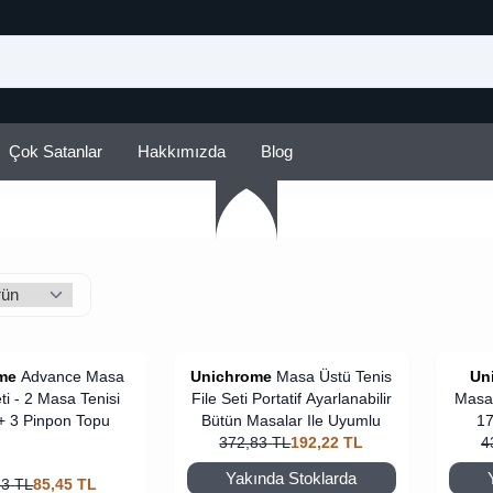
Çok Satanlar
Hakkımızda
Blog
me
Advance Masa
Unichrome
Masa Üstü Tenis
Un
ti - 2 Masa Tenisi
File Seti Portatif Ayarlanabilir
Masa 
 + 3 Pinpon Topu
Bütün Masalar Ile Uyumlu
1
372,83
TL
192,22
TL
4
Yakında Stoklarda
83
TL
85,45
TL