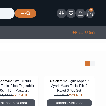
0
Ara
Müşteri Hizmetleri
Favorilerim
Giriş
Sepet
Fırsat Ürünü
ichrome
Özel Kutulu
Unichrome
Açılır Kapanır
Tenisi Filesi Taşınabilir
Ayarlı Masa Tenisi File 2
70cm Tüm Masalara
Raket 3 Top Set
34,33
Uyumlu
TL
223,94
TL
530,33
TL
273,45
TL
Yakında Stoklarda
Yakında Stoklarda