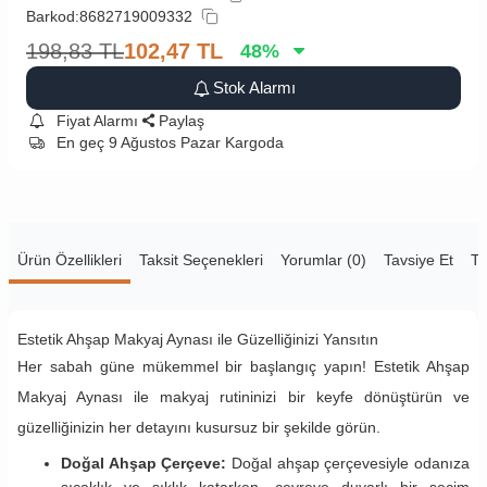
Barkod:
8682719009332
198,83
TL
102,47
TL
48
%
Stok Alarmı
Fiyat Alarmı
Paylaş
En geç 9 Ağustos Pazar Kargoda
Ürün Özellikleri
Taksit Seçenekleri
Yorumlar (0)
Tavsiye Et
Te
Estetik Ahşap Makyaj Aynası ile Güzelliğinizi Yansıtın
Her sabah güne mükemmel bir başlangıç yapın! Estetik Ahşap
Makyaj Aynası ile makyaj rutininizi bir keyfe dönüştürün ve
güzelliğinizin her detayını kusursuz bir şekilde görün.
Doğal Ahşap Çerçeve:
Doğal ahşap çerçevesiyle odanıza