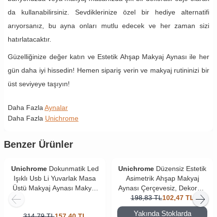
da kullanabilirsiniz. Sevdiklerinize özel bir hediye alternatifi
arıyorsanız, bu ayna onları mutlu edecek ve her zaman sizi
hatırlatacaktır.
Güzelliğinize değer katın ve Estetik Ahşap Makyaj Aynası ile her
gün daha iyi hissedin! Hemen sipariş verin ve makyaj rutininizi bir
üst seviyeye taşıyın!
Daha Fazla
Aynalar
Daha Fazla
Unichrome
Benzer Ürünler
Unichrome
Dokunmatik Led
Unichrome
Düzensiz Estetik
Işıklı Usb Li Yuvarlak Masa
Asimetrik Ahşap Makyaj
Üstü Makyaj Aynası Makyaj
Aynası Çerçevesiz, Dekoratif
Aynası Ledli
198,83
Masa Oturma Odası
TL
102,47
TL
Yakında Stoklarda
314,79
TL
157,40
TL