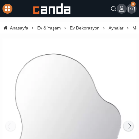
0
Giriş
Sep
Anasayfa
Ev & Yaşam
Ev Dekorasyon
Aynalar
Mak