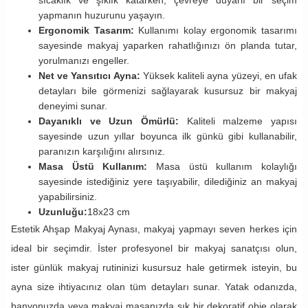
sıcaklık ve şıklık katarken, çevreye duyarlı bir seçim
yapmanın huzurunu yaşayın.
Ergonomik Tasarım:
Kullanımı kolay ergonomik tasarımı
sayesinde makyaj yaparken rahatlığınızı ön planda tutar,
yorulmanızı engeller.
Net ve Yansıtıcı Ayna:
Yüksek kaliteli ayna yüzeyi, en ufak
detayları bile görmenizi sağlayarak kusursuz bir makyaj
deneyimi sunar.
Dayanıklı ve Uzun Ömürlü:
Kaliteli malzeme yapısı
sayesinde uzun yıllar boyunca ilk günkü gibi kullanabilir,
paranızın karşılığını alırsınız.
Masa Üstü Kullanım:
Masa üstü kullanım kolaylığı
sayesinde istediğiniz yere taşıyabilir, dilediğiniz an makyaj
yapabilirsiniz.
Uzunluğu:
18x23 cm
Estetik Ahşap Makyaj Aynası, makyaj yapmayı seven herkes için
ideal bir seçimdir. İster profesyonel bir makyaj sanatçısı olun,
ister günlük makyaj rutininizi kusursuz hale getirmek isteyin, bu
ayna size ihtiyacınız olan tüm detayları sunar. Yatak odanızda,
banyonuzda veya makyaj masanızda şık bir dekoratif obje olarak