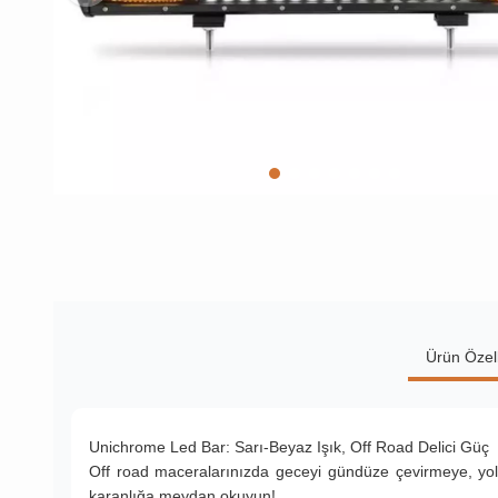
Ürün Özell
Unichrome Led Bar: Sarı-Beyaz Işık, Off Road Delici Güç
Off road maceralarınızda geceyi gündüze çevirmeye, yol 
karanlığa meydan okuyun!