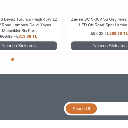
d Beyaz Turuncu Flaşlı 45W 12
Zauss
DC 9-30V Su Geçirmez Ç
 Road Lambası Delici Yayıcı
LED Off Road Spot Lamba
Motosiklet Sis Farı
593,33
TL
280,78
T
608,33
TL
313,68
TL
Yakında Stoklarda
Yakında Stoklarda
Abone Ol