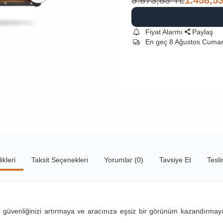
3.873,83
TL
1.458,5
Fiyat Alarmı
Paylaş
En geç 8 Ağustos Cumar
ikleri
Taksit Seçenekleri
Yorumlar (0)
Tavsiye Et
Tesl
güvenliğinizi artırmaya ve aracınıza eşsiz bir görünüm kazandırmaya 