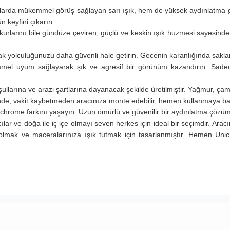
larda mükemmel görüş sağlayan sarı ışık, hem de yüksek aydınlatma güc
n keyfini çıkarın.
kurlarını bile gündüze çeviren, güçlü ve keskin ışık huzmesi sayesinde 
k yolculuğunuzu daha güvenli hale getirin. Gecenin karanlığında saklan
el uyum sağlayarak şık ve agresif bir görünüm kazandırın. Sadece
ullarına ve arazi şartlarına dayanacak şekilde üretilmiştir. Yağmur, ça
nde, vakit kaybetmeden aracınıza monte edebilir, hemen kullanmaya başl
chrome farkını yaşayın. Uzun ömürlü ve güvenilir bir aydınlatma çözümü
ılar ve doğa ile iç içe olmayı seven herkes için ideal bir seçimdir. Ar
lmak ve maceralarınıza ışık tutmak için tasarlanmıştır. Hemen Unich