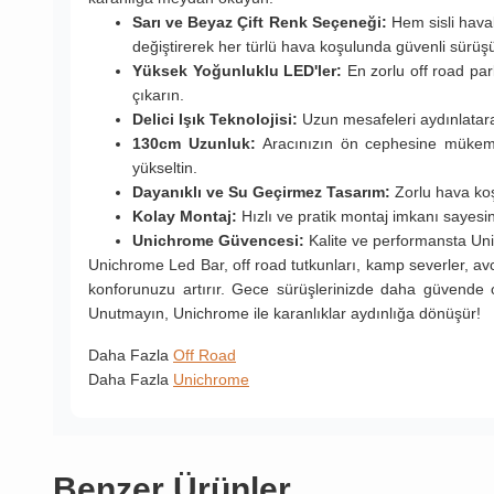
Sarı ve Beyaz Çift Renk Seçeneği:
Hem sisli hava
değiştirerek her türlü hava koşulunda güvenli sürüşü
Yüksek Yoğunluklu LED'ler:
En zorlu off road par
çıkarın.
Delici Işık Teknolojisi:
Uzun mesafeleri aydınlatara
130cm Uzunluk:
Aracınızın ön cephesine mükemm
yükseltin.
Dayanıklı ve Su Geçirmez Tasarım:
Zorlu hava koş
Kolay Montaj:
Hızlı ve pratik montaj imkanı sayesi
Unichrome Güvencesi:
Kalite ve performansta Uni
Unichrome Led Bar, off road tutkunları, kamp severler, avc
konforunuzu artırır. Gece sürüşlerinizde daha güvende o
Unutmayın, Unichrome ile karanlıklar aydınlığa dönüşür!
Daha Fazla
Off Road
Daha Fazla
Unichrome
Benzer Ürünler