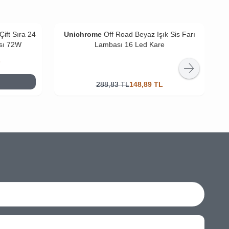
ift Sıra 24
Unichrome
Off Road Beyaz Işık Sis Farı
sı 72W
Lambası 16 Led Kare
L
288,83
TL
148,89
TL