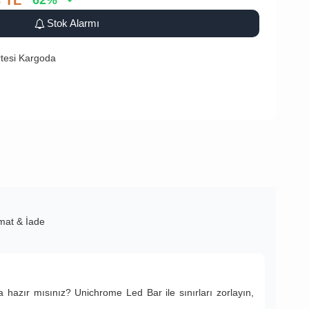
3
TL
62
%
Stok Alarmı
tesi Kargoda
imat & İade
hazır mısınız? Unichrome Led Bar ile sınırları zorlayın,