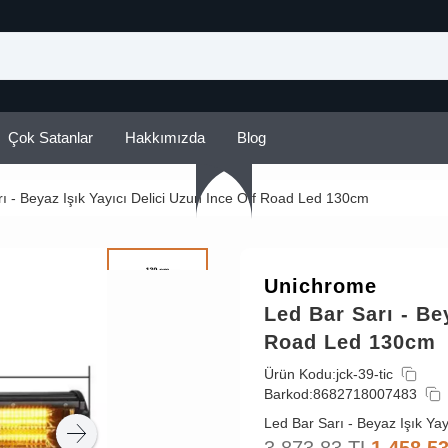
Çok Satanlar
Hakkımızda
Blog
ı - Beyaz Işık Yayıcı Delici Uzun Ince Off Road Led 130cm
Unichrome
Led Bar Sarı - Be
Road Led 130cm
Ürün Kodu:
jck-39-tic
Barkod:
8682718007483
Led Bar Sarı - Beyaz Işık Ya