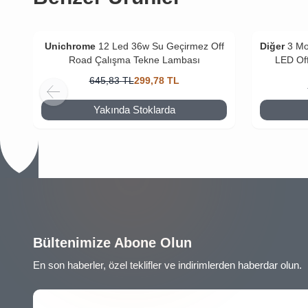
Unichrome
12 Led 36w Su Geçirmez Off
Diğer
3 Mo
Road Çalışma Tekne Lambası
LED Off
645,83
TL
299,78
TL
Yakında Stoklarda
Bültenimize Abone Olun
En son haberler, özel teklifler ve indirimlerden haberdar olun.