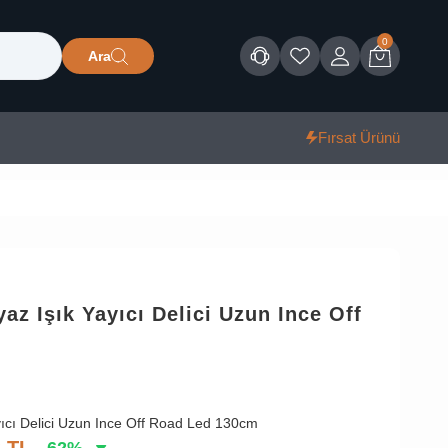
0
Ara
Müşteri Hizmetleri
Favorilerim
Giriş
Sepet
Fırsat Ürünü
yaz Işık Yayıcı Delici Uzun Ince Off
yıcı Delici Uzun Ince Off Road Led 130cm