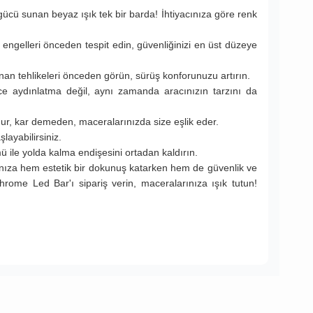
ü sunan beyaz ışık tek bir barda! İhtiyacınıza göre renk
engelleri önceden tespit edin, güvenliğinizi en üst düzeye
an tehlikeleri önceden görün, sürüş konforunuzu artırın.
 aydınlatma değil, aynı zamanda aracınızın tarzını da
mur, kar demeden, maceralarınızda size eşlik eder.
ayabilirsiniz.
 ile yolda kalma endişesini ortadan kaldırın.
acınıza hem estetik bir dokunuş katarken hem de güvenlik ve
rome Led Bar'ı sipariş verin, maceralarınıza ışık tutun!