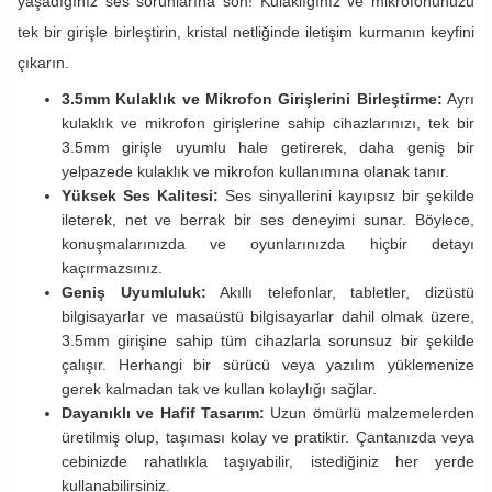
yaşadığınız ses sorunlarına son! Kulaklığınız ve mikrofonunuzu
tek bir girişle birleştirin, kristal netliğinde iletişim kurmanın keyfini
çıkarın.
3.5mm Kulaklık ve Mikrofon Girişlerini Birleştirme:
Ayrı
kulaklık ve mikrofon girişlerine sahip cihazlarınızı, tek bir
3.5mm girişle uyumlu hale getirerek, daha geniş bir
yelpazede kulaklık ve mikrofon kullanımına olanak tanır.
Yüksek Ses Kalitesi:
Ses sinyallerini kayıpsız bir şekilde
ileterek, net ve berrak bir ses deneyimi sunar. Böylece,
konuşmalarınızda ve oyunlarınızda hiçbir detayı
kaçırmazsınız.
Geniş Uyumluluk:
Akıllı telefonlar, tabletler, dizüstü
bilgisayarlar ve masaüstü bilgisayarlar dahil olmak üzere,
3.5mm girişine sahip tüm cihazlarla sorunsuz bir şekilde
çalışır. Herhangi bir sürücü veya yazılım yüklemenize
gerek kalmadan tak ve kullan kolaylığı sağlar.
Dayanıklı ve Hafif Tasarım:
Uzun ömürlü malzemelerden
üretilmiş olup, taşıması kolay ve pratiktir. Çantanızda veya
cebinizde rahatlıkla taşıyabilir, istediğiniz her yerde
kullanabilirsiniz.