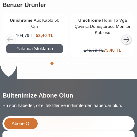
Benzer Ürünler
Unichrome
Aux Kablo 50
Unichrome
Hdmi To Vga
Cm
Çevirici Dönüştürücü Monitör
Kablosu
104,79
TL
52,40
TL
Yakında Stoklarda
146,79
TL
73,40
TL
Bültenimize Abone Olun
En son haberler, özel teklifler ve indirimlerden haberdar olun.
Abone Ol