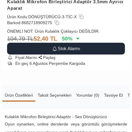
Kulaklık Mikrofon Birleştirici Adaptör 3.5mm Ayırıcı
Aparat
Ürün Kodu:
DÖNÜŞTÜRÜCÜ-3-TİC-X
Barkod:
8682718909275
ÖNEMLİ NOT: Ürün Kulaklık Çoklayıcı DEĞİLDİR.
104,79
TL
52,40
TL
50
%
Stok Alarmı
Fiyat Alarmı
Paylaş
En geç 6 Ağustos Perşembe Kargoda
Ürün Özellikleri
Taksit Seçenekleri
Yorumlar (0)
Tavsiye Et
Te
Kulaklık Mikrofon Birleştirici Adaptör - Ses Dönüştürücü
Oyun oynarken, online derslerde veya görüntülü görüşmelerde