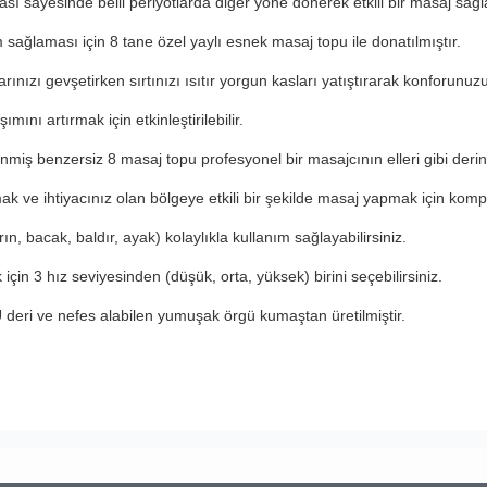
ı sayesinde belli periyotlarda diğer yöne dönerek etkili bir masaj sağl
sağlaması için 8 tane özel yaylı esnek masaj topu ile donatılmıştır.
rınızı gevşetirken sırtınızı ısıtır yorgun kasları yatıştırarak konforunuzu 
ını artırmak için etkinleştirilebilir.
enmiş benzersiz 8 masaj topu profesyonel bir masajcının elleri gibi deri
k ve ihtiyacınız olan bölgeye etkili bir şekilde masaj yapmak için komp
, bacak, baldır, ayak) kolaylıkla kullanım sağlayabilirsiniz.
çin 3 hız seviyesinden (düşük, orta, yüksek) birini seçebilirsiniz.
 deri ve nefes alabilen yumuşak örgü kumaştan üretilmiştir.