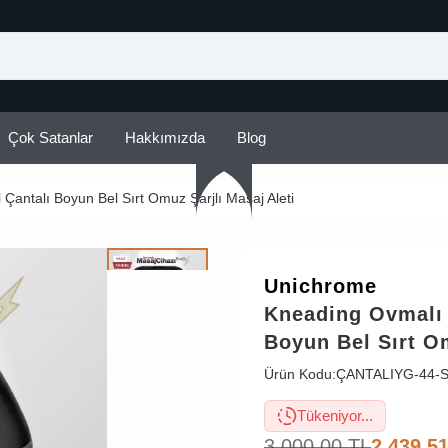
Çok Satanlar
Hakkımızda
Blog
 Çantalı Boyun Bel Sırt Omuz Şarjlı Masaj Aleti
Unichrome
Kneading Ovmalı I
Boyun Bel Sırt Om
Ürün Kodu:
ÇANTALIYG-44-S
Tükeniyor...
3.000,00
TL
2.439,5