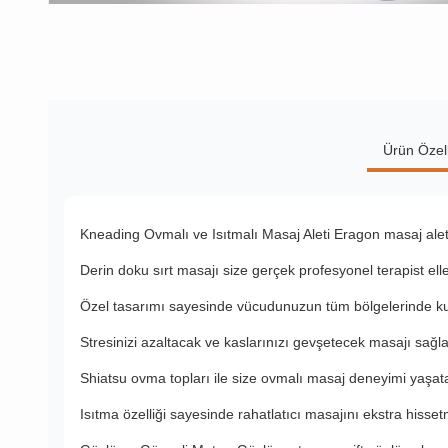
Ürün Özell
Kneading Ovmalı ve Isıtmalı Masaj Aleti Eragon masaj aleti i
Derin doku sırt masajı size gerçek profesyonel terapist eller
Özel tasarımı sayesinde vücudunuzun tüm bölgelerinde ku
Stresinizi azaltacak ve kaslarınızı gevşetecek masajı sağla
Shiatsu ovma topları ile size ovmalı masaj deneyimi yaşata
Isıtma özelliği sayesinde rahatlatıcı masajını ekstra hisset