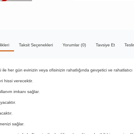
ikleri
Taksit Seçenekleri
Yorumlar (0)
Tavsiye Et
Tesl
le her gün evinizin veya ofisinizin rahatlığında gevşetici ve rahatlatıcı 
i hissi verecektir.
llanım imkanı sağlar.
yacaktır.
caktır.
menizi sağlar.