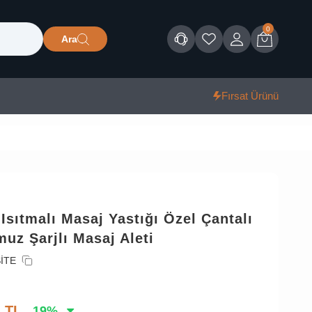
0
Ara
Müşteri Hizmetleri
Favorilerim
Giriş
Sepet
Fırsat Ürünü
sıtmalı Masaj Yastığı Özel Çantalı
uz Şarjlı Masaj Aleti
İTE
1
TL
19
%