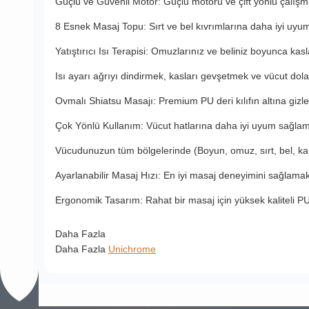
Güçlü ve Güvenli Motor: Güçlü motoru ve çift yönlü çalışmas
8 Esnek Masaj Topu: Sırt ve bel kıvrımlarına daha iyi uyum 
Yatıştırıcı Isı Terapisi: Omuzlarınız ve beliniz boyunca kasla
Isı ayarı ağrıyı dindirmek, kasları gevşetmek ve vücut dolaşım
Ovmalı Shiatsu Masajı: Premium PU deri kılıfın altına gizl
Çok Yönlü Kullanım: Vücut hatlarına daha iyi uyum sağlama
Vücudunuzun tüm bölgelerinde (Boyun, omuz, sırt, bel, karın
Ayarlanabilir Masaj Hızı: En iyi masaj deneyimini sağlamak i
Ergonomik Tasarım: Rahat bir masaj için yüksek kaliteli PU
Daha Fazla
Daha Fazla
Unichrome