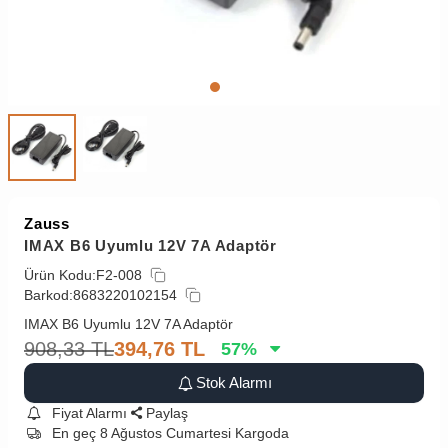
Zauss
IMAX B6 Uyumlu 12V 7A Adaptör
Ürün Kodu:
F2-008
Barkod:
8683220102154
IMAX B6 Uyumlu 12V 7A Adaptör
908,33
TL
394,76
TL
57
%
Stok Alarmı
Fiyat Alarmı
Paylaş
En geç 8 Ağustos Cumartesi Kargoda