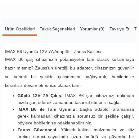
Ürün Özellikleri
Taksit Seçenekleri
Yorumlar (0)
Tavsiye Et
Te
IMAX B6 Uyumlu 12V 7A Adaptör - Zauss Kalitesi
IMAX B6 şarj cihazınızın potansiyelini tam olarak kullanmaya
hazır mısınız? Zauss'un ürettiği bu adaptör, cihazınızın güvenilir
ve verimli bir şekilde çalışmasını sağlayarak, hobilerinize
kesintisiz devam etmenize olanak tanır.
Güçlü 12V 7A Çıkış:
IMAX B6 şarj cihazınızı optimum
hızda şarj ederek zamandan tasarruf etmenizi sağlar.
IMAX B6 ile Tam Uyumlu:
Başka adaptör aramanıza
gerek kalmadan, cihazınızla sorunsuz bir şekilde çalışır,
böylece hobilerinize odaklanabilirsiniz.
Zauss Güvencesi:
Yüksek kaliteli malzemeler ve titiz
üretim süreci sayesinde uzun ömürlü ve güvenilir bir