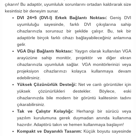
çıkarın! Bu adaptör, uyumluluk sorunlarını ortadan kaldırarak size
kesintisiz bir deneyim sunar.
DVI 24+5 (DVI-I) Erkek Bağlantı Noktası:
Geniş DVI
uyumluluğu sayesinde, farklı DVI çıkışlarına sahip
cihazlarınızla sorunsuz bir şekilde çalışır. Bu, tek bir
adaptörle birçok farklı cihazı bağlayabileceğiniz anlamına
gelir.
VGA Dişi Bağlantı Noktası:
Yaygın olarak kullanılan VGA
arayüzüne sahip monitör, projektör ve diğer ekran
cihazlarınızla uyumluluk sağlar. VGA monitörlerinizi veya
projeksiyon cihazlarınızı kolayca kullanmaya devam
edebilirsiniz.
Yüksek Çözünürlük Desteği:
Net ve canlı görüntüler için
yüksek çözünürlükleri destekler. Böylece, eski
cihazlarınızda bile modern bir görüntü kalitesinin tadını
çıkarabilirsiniz.
Tak ve Çalıştır Kolaylığı:
Herhangi bir sürücü veya
yazılım kurulumuna gerek duymadan anında kullanıma
hazırdır. Adaptörü takın ve hemen kullanmaya başlayın!
Kompakt ve Dayanıklı Tasarım:
Küçük boyutu sayesinde