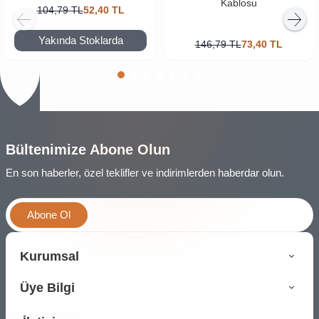
Kablosu
104,79
TL
52,40
TL
Yakında Stoklarda
146,79
TL
73,40
TL
Bültenimize Abone Olun
En son haberler, özel teklifler ve indirimlerden haberdar olun.
Abone Ol
Kurumsal
Üye Bilgi