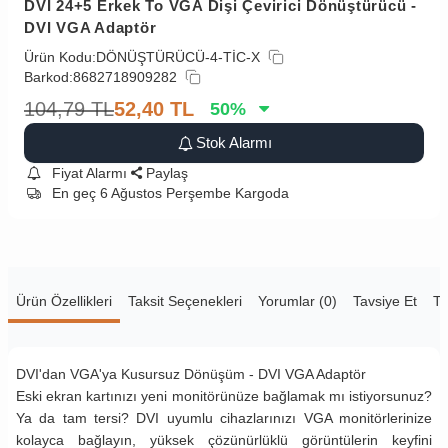
DVI 24+5 Erkek To VGA Dişi Çevirici Dönüştürücü -
DVI VGA Adaptör
Ürün Kodu:
DÖNÜŞTÜRÜCÜ-4-TİC-X
Barkod:
8682718909282
104,79
TL
52,40
TL
50
%
Stok Alarmı
Fiyat Alarmı
Paylaş
En geç 6 Ağustos Perşembe Kargoda
Ürün Özellikleri
Taksit Seçenekleri
Yorumlar (0)
Tavsiye Et
Te
DVI'dan VGA'ya Kusursuz Dönüşüm - DVI VGA Adaptör
Eski ekran kartınızı yeni monitörünüze bağlamak mı istiyorsunuz?
Ya da tam tersi? DVI uyumlu cihazlarınızı VGA monitörlerinize
kolayca bağlayın, yüksek çözünürlüklü görüntülerin keyfini