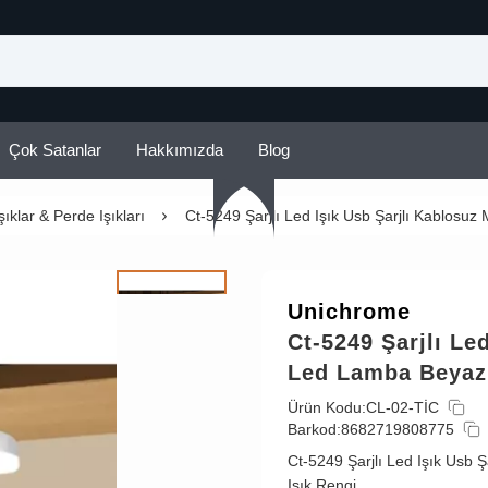
Çok Satanlar
Hakkımızda
Blog
şıklar & Perde Işıkları
Ct-5249 Şarjlı Led Işık Usb Şarjlı Kablosuz
Unichrome
Ct-5249 Şarjlı Le
Led Lamba Beyaz 
Ürün Kodu:
CL-02-TİC
Barkod:
8682719808775
Ct-5249 Şarjlı Led Işık Usb 
Işık Rengi