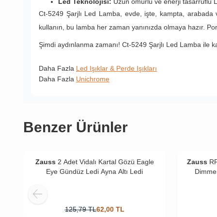
Led Teknolojisi:
Uzun ömürlü ve enerji tasarruflu 
Ct-5249 Şarjlı Led Lamba, evde, işte, kampta, arabada v
kullanın, bu lamba her zaman yanınızda olmaya hazır. Portat
Şimdi aydınlanma zamanı! Ct-5249 Şarjlı Led Lamba ile ka
Daha Fazla
Led Işıklar & Perde Işıkları
Daha Fazla
Unichrome
Benzer Ürünler
Zauss
2 Adet Vidalı Kartal Gözü Eagle
Zauss
RF
Eye Gündüz Ledi Ayna Altı Ledi
Dimmer
125,79
TL
62,00
TL