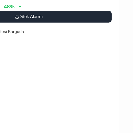
48
%
Stok Alarmı
tesi Kargoda