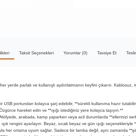
ikleri
Taksit Seçenekleri
Yorumlar (0)
Tavsiye Et
Tesl
er yerde parlak ve kullanışlı aydınlatmanın keyfini çıkarın. Kablosuz, 
USB portundan kolayca şarj edebilir, **sürekli kullanıma hazır tutabilirs
gürce hareket edin ve **ışığı istediğiniz yere kolayca taşıyın.**
Atölyede, arabada, kamp yaparken veya acil durumlarda **ellerinizi serb
 ışık rengini ayarlayın. Beyaz, sıcak beyaz ve gün ışığı seçenekleriyle
a her ortama uyum sağlar. Sadece bir lamba değil, aynı zamanda **şık bi