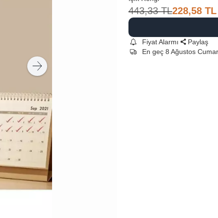
443,33
TL
228,58
TL
Fiyat Alarmı
Paylaş
En geç 8 Ağustos Cumar