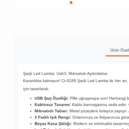
Ürün Özell
Şarjlı Led Lamba: Usb'li, Mıknatıslı Aydınlatma
Karanlıkta kalmayın! Ct-5249 Şarjlı Led Lamba ile her an, h
için tasarlandı.
USB Şarj Özelliği:
Pille uğraşmaya son! Herhangi bir 
Kablosuz Tasarım:
Kablo karmaşasına veda edin. Öz
Mıknatıslı Taban:
Metal yüzeylere kolayca yapışır. 
3 Farklı Işık Rengi:
Ortamınıza ve ihtiyacınıza göre
Beyaz Kasa Şıklığı:
Modern ve minimalist tasarımıyl