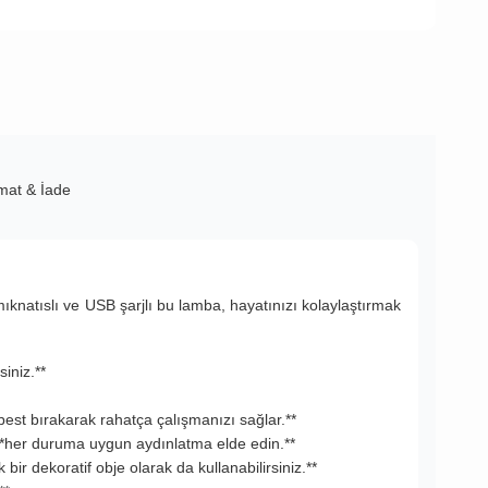
imat & İade
mıknatıslı ve USB şarjlı bu lamba, hayatınızı kolaylaştırmak
iniz.**
est bırakarak rahatça çalışmanızı sağlar.**
 **her duruma uygun aydınlatma elde edin.**
r dekoratif obje olarak da kullanabilirsiniz.**