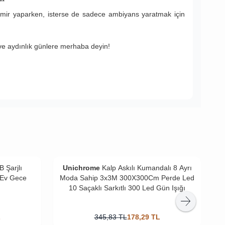
**
tamir yaparken, isterse de sadece ambiyans yaratmak için
ve aydınlık günlere merhaba deyin!
 Şarjlı
Unichrome
Kalp Askılı Kumandalı 8 Ayrı
i Ev Gece
Moda Sahip 3x3M 300X300Cm Perde Led
10 Saçaklı Sarkıtlı 300 Led Gün Işığı
L
345,83
TL
178,29
TL