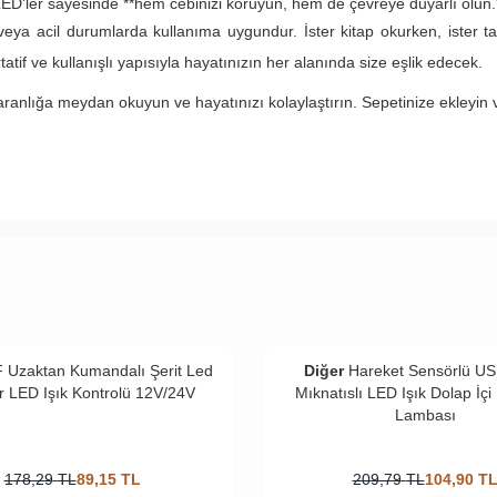
LED'ler sayesinde **hem cebinizi koruyun, hem de çevreye duyarlı olun.
eya acil durumlarda kullanıma uygundur. İster kitap okurken, ister 
if ve kullanışlı yapısıyla hayatınızın her alanında size eşlik edecek.
ranlığa meydan okuyun ve hayatınızı kolaylaştırın. Sepetinize ekleyin 
 Uzaktan Kumandalı Şerit Led
Diğer
Hareket Sensörlü USB
 LED Işık Kontrolü 12V/24V
Mıknatıslı LED Işık Dolap İç
Lambası
178,29
TL
89,15
TL
209,79
TL
104,90
T