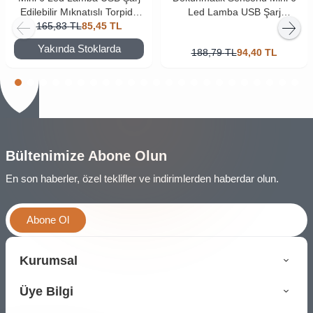
Edilebilir Mıknatıslı Torpido
Led Lamba USB Şarj
Lambası Beyaz Renk
165,83
TL
85,45
TL
Edilebilir Mıknatıslı
Aydınlatma
Yakında Stoklarda
188,79
TL
94,40
TL
Bültenimize Abone Olun
En son haberler, özel teklifler ve indirimlerden haberdar olun.
Abone Ol
Kurumsal
Üye Bilgi