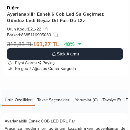
Diğer
Ayarlanabilir Esnek 6 Cob Led Su Geçirmez
Gündüz Ledi Beyaz Drl Farı Dc 12v
Ürün Kodu:
E21-22
Barkod:
8685116905030
312,83
TL
161,27
TL
48
%
Stok Alarmı
Fiyat Alarmı
Paylaş
En geç 7 Ağustos Cuma Kargoda
Ürün Özellikleri
Taksit Seçenekleri
Yorumlar (0)
Tavsiye Et
Te
Ayarlanabilir Esnek COB LED DRL Far
Aracınıza modern bir görünüm kazandırırken güvenliğinizi de