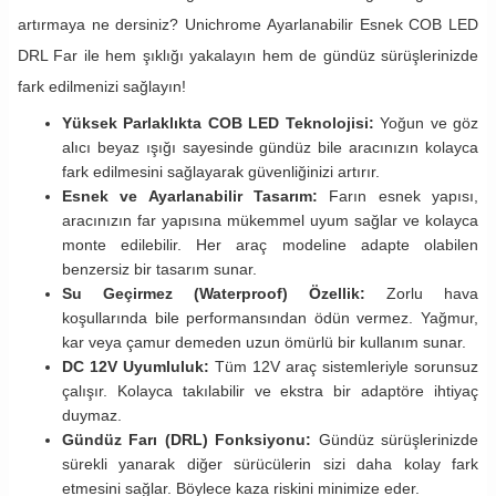
artırmaya ne dersiniz? Unichrome Ayarlanabilir Esnek COB LED
DRL Far ile hem şıklığı yakalayın hem de gündüz sürüşlerinizde
fark edilmenizi sağlayın!
Yüksek Parlaklıkta COB LED Teknolojisi:
Yoğun ve göz
alıcı beyaz ışığı sayesinde gündüz bile aracınızın kolayca
fark edilmesini sağlayarak güvenliğinizi artırır.
Esnek ve Ayarlanabilir Tasarım:
Farın esnek yapısı,
aracınızın far yapısına mükemmel uyum sağlar ve kolayca
monte edilebilir. Her araç modeline adapte olabilen
benzersiz bir tasarım sunar.
Su Geçirmez (Waterproof) Özellik:
Zorlu hava
koşullarında bile performansından ödün vermez. Yağmur,
kar veya çamur demeden uzun ömürlü bir kullanım sunar.
DC 12V Uyumluluk:
Tüm 12V araç sistemleriyle sorunsuz
çalışır. Kolayca takılabilir ve ekstra bir adaptöre ihtiyaç
duymaz.
Gündüz Farı (DRL) Fonksiyonu:
Gündüz sürüşlerinizde
sürekli yanarak diğer sürücülerin sizi daha kolay fark
etmesini sağlar. Böylece kaza riskini minimize eder.