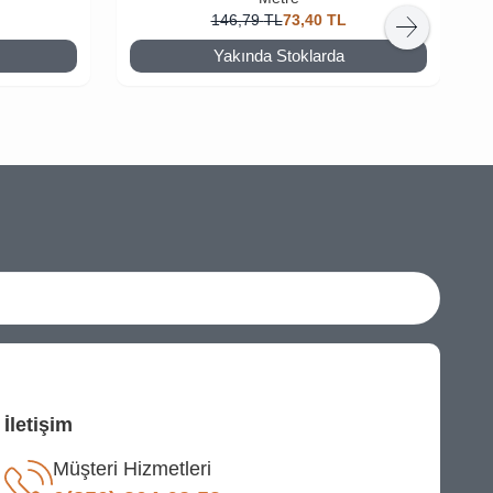
146,79
TL
73,40
TL
Yakında Stoklarda
İletişim
Müşteri Hizmetleri