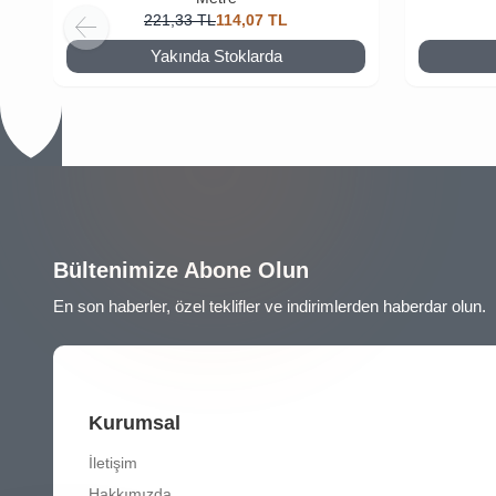
221,33
TL
114,07
TL
Yakında Stoklarda
Bültenimize Abone Olun
En son haberler, özel teklifler ve indirimlerden haberdar olun.
Kurumsal
İletişim
Hakkımızda