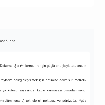
imat & İade
koratif Şerit**, kırmızı rengin güçlü enerjisiyle aracınızın
ayları** belirginleştirmek için optimize edilmiş 2 metrelik
arya kutusu sayesinde, kablo karmaşası olmadan şeridi
ektrolüminesans) teknolojisi, noktasız ve pürüzsüz, **göz