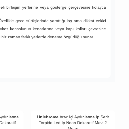
aneli birleşim yerlerine veya gösterge çerçevesine kolayca
zellikle gece sürüşlerinde yarattığı loş ama dikkat çekici
e, vites konsolunun kenarlarına veya kapı kolları çevresine
diğiniz zaman farklı yerlerde deneme özgürlüğü sunar.
 Aydınlatma
Unichrome
Araç Içi Aydınlatma Ip Şerit
Dekoratif
Torpido Led Ip Neon Dekoratif Mavi 2
Metre