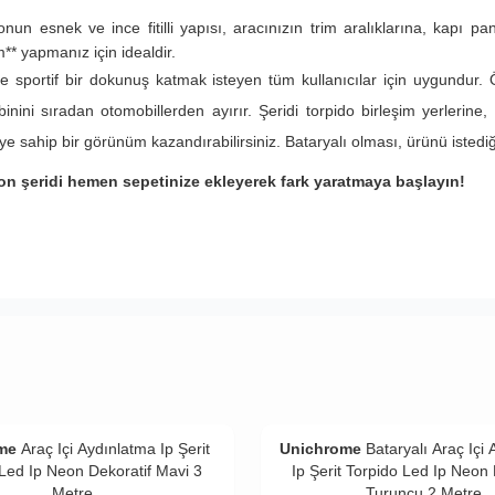
nun esnek ve ince fitilli yapısı, aracınızın trim aralıklarına, kapı p
ım** yapmanız için idealdir.
ve sportif bir dokunuş katmak isteyen tüm kullanıcılar için uygundur. Ö
binini sıradan otomobillerden ayırır. Şeridi torpido birleşim yerlerin
jiye sahip bir görünüm kazandırabilirsiniz. Bataryalı olması, ürünü iste
on şeridi hemen sepetinize ekleyerek fark yaratmaya başlayın!
me
Araç Içi Aydınlatma Ip Şerit
Unichrome
Bataryalı Araç Içi
Led Ip Neon Dekoratif Mavi 3
Ip Şerit Torpido Led Ip Neon 
Metre
Turuncu 2 Metre