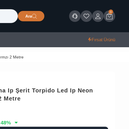
0
Ara
Müşteri Hizmetleri
Favorilerim
Giriş
Sepet
Fırsat Ürünü
ırmzı 2 Metre
ma Ip Şerit Torpido Led Ip Neon
2 Metre
48
%