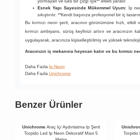
yormayan ve lüks bir çizgi ışık** efekti yaratır.
Esnek Yapı Sayesinde Mükemmel Uyum:
İp neo
sıkıştırılır. **Kendi başınıza profesyonel bir iç tasar
Bu kırmızı neon şerit, aracının görünümüne hızlı, etkili 
kırmızı ambiyans, sürüş keyfinizi artırır ve aracınızın ka
uygulayarak, aracınıza kişiselleştirilmiş ve yüksek teknolo
Aracınızın iç mekanına heyecan katın ve bu kırmızı ne
Daha Fazla
İp Neon
Daha Fazla
Unichrome
Benzer Ürünler
Unichrome
Araç Içi Aydınlatma Ip Şerit
Unichro
Torpido Led Ip Neon Dekoratif Mavi 5
Torpido 
Metre