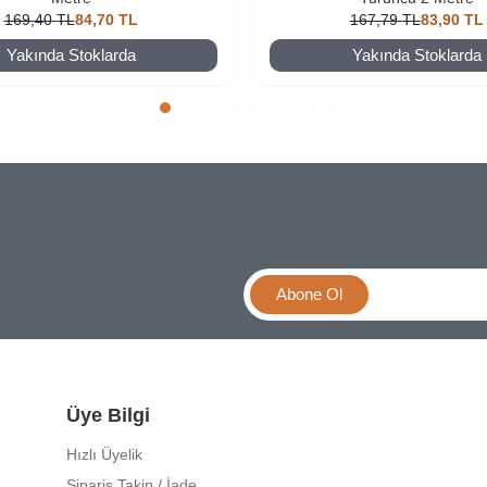
169,40
TL
84,70
TL
167,79
TL
83,90
TL
Yakında Stoklarda
Yakında Stoklarda
Abone Ol
Üye Bilgi
Hızlı Üyelik
Sipariş Takip / İade