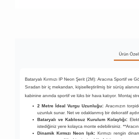
Ürün Özell
Bataryalı Kırmızı IP Neon Şerit (2M): Aracına Sportif ve G
Sıradan bir iç mekandan, kişiselleştirilmiş bir sürüş alanı
kabinine anında sportif ve lüks bir hava katıyor. Montaj st
2 Metre İdeal Vurgu Uzunluğu:
Aracınızın torpido
uzunluk sunar. Net ve odaklanmış bir dekoratif aydı
Bataryalı ve Kablosuz Kurulum Kolaylığı:
Elekt
istediğiniz yere kolayca monte edebilirsiniz. **Aracını
Dinamik Kırmızı Neon Işık:
Kırmızı rengin dinami