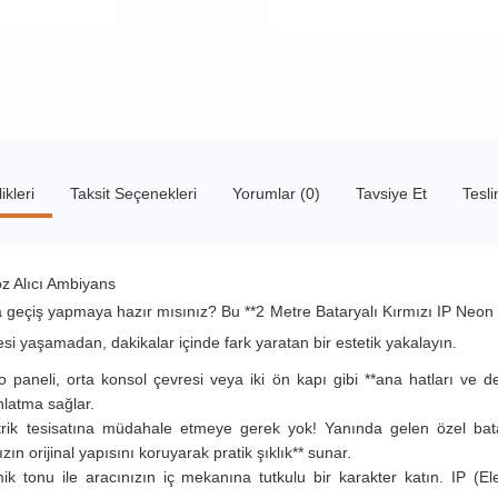
ikleri
Taksit Seçenekleri
Yorumlar (0)
Tavsiye Et
Tesl
öz Alıcı Ambiyans
na geçiş yapmaya hazır mısınız? Bu **2 Metre Bataryalı Kırmızı IP Neon De
resi yaşamadan, dakikalar içinde fark yaratan bir estetik yakalayın.
 paneli, orta konsol çevresi veya iki ön kapı gibi **ana hatları ve det
nlatma sağlar.
rik tesisatına müdahale etmeye gerek yok! Yanında gelen özel bat
zın orijinal yapısını koruyarak pratik şıklık** sunar.
k tonu ile aracınızın iç mekanına tutkulu bir karakter katın. IP (El