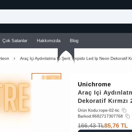
Çok Satanlar
Hakkımızda
Blog
 Neon
Araç Içi Aydınlatma Ip Şerit Torpido Led Ip Neon Dekoratif K
Unichrome
Araç Içi Aydınlat
Dekoratif Kırmzı 
Ürün Kodu:
rope-02-tic
Barkod:
8682717307768
166,43
TL
85,76
TL