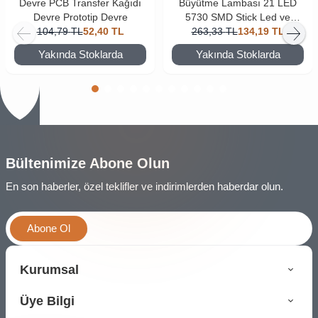
Devre PCB Transfer Kağıdı
Büyütme Lambası 21 LED
Devre Prototip Devre
5730 SMD Stick Led ve
104,79
TL
52,40
TL
263,33
Uzatma Aparatı
TL
134,19
TL
Yakında Stoklarda
Yakında Stoklarda
Bültenimize Abone Olun
En son haberler, özel teklifler ve indirimlerden haberdar olun.
Abone Ol
Kurumsal
Üye Bilgi