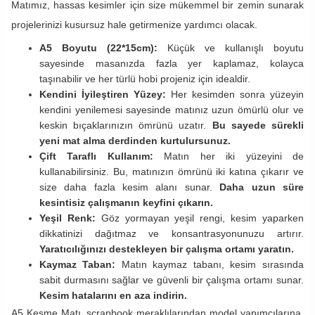
Matımız, hassas kesimler için size mükemmel bir zemin sunarak
projelerinizi kusursuz hale getirmenize yardımcı olacak.
A5 Boyutu (22*15cm):
Küçük ve kullanışlı boyutu
sayesinde masanızda fazla yer kaplamaz, kolayca
taşınabilir ve her türlü hobi projeniz için idealdir.
Kendini İyileştiren Yüzey:
Her kesimden sonra yüzeyin
kendini yenilemesi sayesinde matınız uzun ömürlü olur ve
keskin bıçaklarınızın ömrünü uzatır.
Bu sayede sürekli
yeni mat alma derdinden kurtulursunuz.
Çift Taraflı Kullanım:
Matın her iki yüzeyini de
kullanabilirsiniz. Bu, matınızın ömrünü iki katına çıkarır ve
size daha fazla kesim alanı sunar.
Daha uzun süre
kesintisiz çalışmanın keyfini çıkarın.
Yeşil Renk:
Göz yormayan yeşil rengi, kesim yaparken
dikkatinizi dağıtmaz ve konsantrasyonunuzu artırır.
Yaratıcılığınızı destekleyen bir çalışma ortamı yaratın.
Kaymaz Taban:
Matın kaymaz tabanı, kesim sırasında
sabit durmasını sağlar ve güvenli bir çalışma ortamı sunar.
Kesim hatalarını en aza indirin.
A5 Kesme Matı, scrapbook meraklılarından model yapımcılarına,