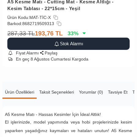
A5 Kesme Matı - Cutting Mat - Kesme Altlığı -
Kesim Tablası - 22*15cm - Yeşil
Ürün Kodu:
MAT-TİC-X
Barkod:
8682719509313
287,33
TL
193,76
TL
33
%
Stok Alarmı
Fiyat Alarmı
Paylaş
En geç 8 Ağustos Cumartesi Kargoda
Ürün Özellikleri
Taksit Seçenekleri
Yorumlar (0)
Tavsiye Et
Te
A5 Kesme Matı - Hassas Kesimler İçin İdeal Altlık!
El işlerinizde, model yapımında veya hobi projelerinizde kesim
yaparken yaşadığınız kaymaları ve hataları unutun! A5 Kesme