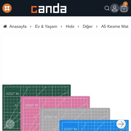
0
Giriş
Sep
Anasayfa
Ev & Yaşam
Hobi
Diğer
A5 Kesme Matı - 