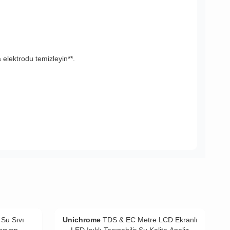
 elektrodu temizleyin**.
 Su Sıvı
Unichrome
TDS & EC Metre LCD Ekranlı
rasyon
LED Işıklı Taşınabilir Su Kalite Analiz