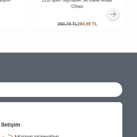
Cihazı
L
293,79
TL
284,90
TL
İletişim
Müşteri Hizmetleri