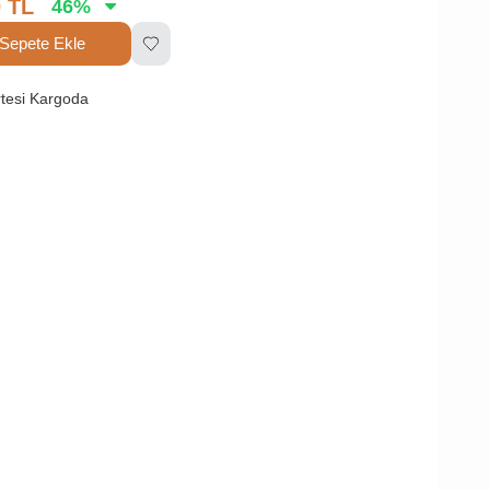
0
TL
46
%
Sepete Ekle
tesi Kargoda