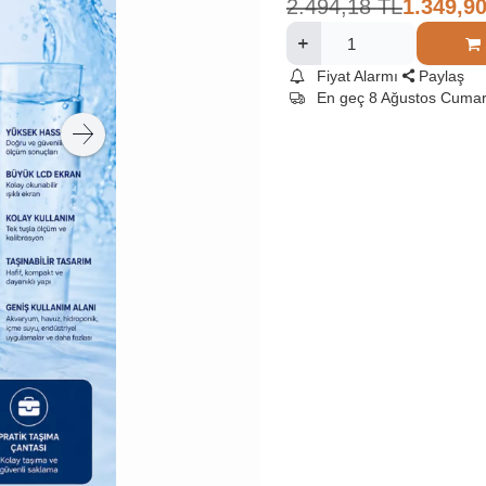
2.494,18
TL
1.349,9
Fiyat Alarmı
Paylaş
En geç 8 Ağustos Cumar