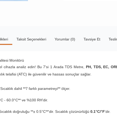
ikleri
Taksit Seçenekleri
Yorumlar (0)
Tavsiye Et
Tesl
itesi Monitörü
nel cihazla analiz edin! Bu 7'si 1 Arada TDS Metre,
PH, TDS, EC, ORP,
klık telafisi (ATC) ile güvenilir ve hassas sonuçlar sağlar.
caklık dahil **7 farklı parametreyi** ölçer.
0°C - 60.0°C** ve %100 RH'dir.
 Sıcaklık doğruluğu **± 0.5°C**'dir. Sıcaklık çözünürlüğü
0.1°C/°F
'dir.