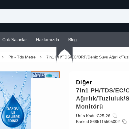
Çok Satanlar
Hakkımızda
Blog
Ph - Tds Metre
7in1 PH/TDS/EC/ORP/Deniz Suyu Ağırlık/Tuzlu
Diğer
7in1 PH/TDS/EC/
Ağırlık/Tuzluluk/
Monitörü
Ürün Kodu:
C25-26
Barkod:
8685115505002