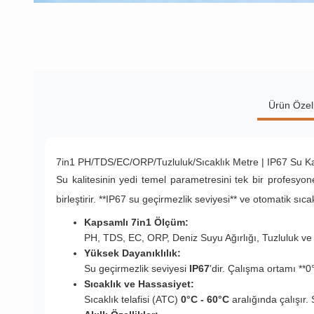
Ürün Özell
7in1 PH/TDS/EC/ORP/Tuzluluk/Sıcaklık Metre | IP67 Su Kal
Su kalitesinin yedi temel parametresini tek bir profesyo
birleştirir. **IP67 su geçirmezlik seviyesi** ve otomatik sıca
Kapsamlı 7in1 Ölçüm:
PH, TDS, EC, ORP, Deniz Suyu Ağırlığı, Tuzluluk ve Sı
Yüksek Dayanıklılık:
Su geçirmezlik seviyesi
IP67
'dir. Çalışma ortamı **
Sıcaklık ve Hassasiyet:
Sıcaklık telafisi (ATC)
0°C - 60°C
aralığında çalışır.