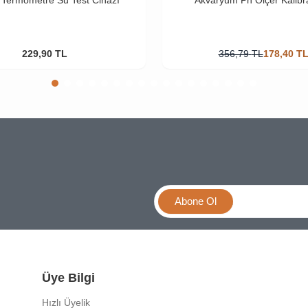
229,90
TL
356,79
TL
178,40
T
Abone Ol
Üye Bilgi
Hızlı Üyelik