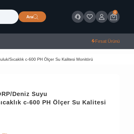
0
Ara
Müşteri Hizmetleri
Favorilerim
Giriş
Sepet
Fırsat Ürünü
luk/Sıcaklık c-600 PH Ölçer Su Kalitesi Monitörü
ORP/Deniz Suyu
Sıcaklık c-600 PH Ölçer Su Kalitesi