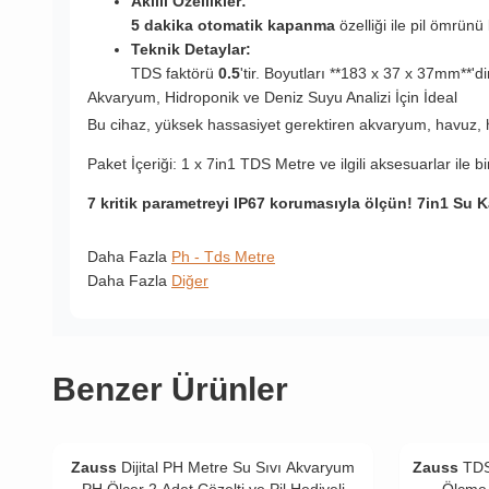
Akıllı Özellikler:
5 dakika otomatik kapanma
özelliği ile pil ömrünü
Teknik Detaylar:
TDS faktörü
0.5
'tir. Boyutları **183 x 37 x 37mm**'di
Akvaryum, Hidroponik ve Deniz Suyu Analizi İçin İdeal
Bu cihaz, yüksek hassasiyet gerektiren akvaryum, havuz, hi
Paket İçeriği: 1 x 7in1 TDS Metre ve ilgili aksesuarlar ile birl
7 kritik parametreyi IP67 korumasıyla ölçün! 7in1 Su K
Daha Fazla
Ph - Tds Metre
Daha Fazla
Diğer
Benzer Ürünler
Zauss
Dijital PH Metre Su Sıvı Akvaryum
Zauss
TDS
PH Ölçer 2 Adet Çözelti ve Pil Hediyeli
Ölçme 