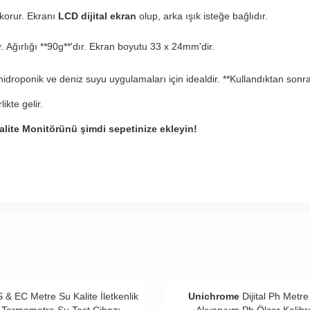
 korur. Ekranı
LCD dijital ekran
olup, arka ışık isteğe bağlıdır.
r. Ağırlığı **90g**'dır. Ekran boyutu 33 x 24mm'dir.
droponik ve deniz suyu uygulamaları için idealdir. **Kullandıktan sonra
ikte gelir.
alite Monitörünü şimdi sepetinize ekleyin!
 & EC Metre Su Kalite İletkenlik
Unichrome
Dijital Ph Metre
Termometre Su Test Cihazı
Akvaryum Ph Ölçer Kalib