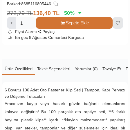
Barkod:
8685116805446
272,79
TL
136,40
TL
50
%
Sepete Ekle
Fiyat Alarmı
Paylaş
En geç 8 Ağustos Cumartesi Kargoda
Ürün Özellikleri
Taksit Seçenekleri
Yorumlar (0)
Tavsiye Et
Te
6 Boyutu 100 Adet Oto Fastener Klip Seti | Tampon, Kapı Pervazı
ve Döşeme Tutucuları
Aracınızın kayıp veya hasarlı gövde bağlantı elemanlarını
kolayca değiştirin! Bu 100 parçalık oto raptiye seti, **6 farklı
boyutta plastik klips** içerir. **Naylon malzemeden** yapılmış
olup, yan etekler, tamponlar ve diğer süslemeler için ideal bir