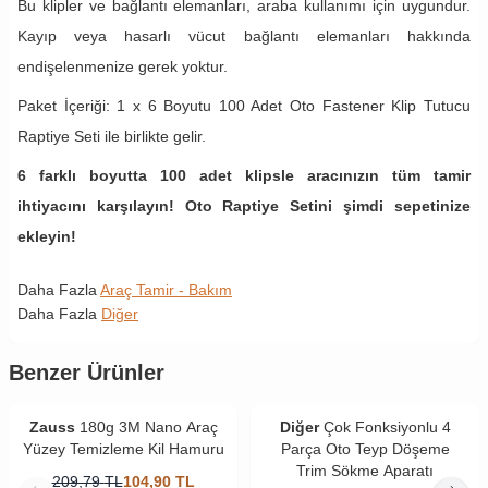
Bu klipler ve bağlantı elemanları, araba kullanımı için uygundur.
Kayıp veya hasarlı vücut bağlantı elemanları hakkında
endişelenmenize gerek yoktur.
Paket İçeriği: 1 x 6 Boyutu 100 Adet Oto Fastener Klip Tutucu
Raptiye Seti ile birlikte gelir.
6 farklı boyutta 100 adet klipsle aracınızın tüm tamir
ihtiyacını karşılayın! Oto Raptiye Setini şimdi sepetinize
ekleyin!
Daha Fazla
Araç Tamir - Bakım
Daha Fazla
Diğer
Benzer Ürünler
Zauss
180g 3M Nano Araç
Diğer
Çok Fonksiyonlu 4
Yüzey Temizleme Kil Hamuru
Parça Oto Teyp Döşeme
Trim Sökme Aparatı
209,79
TL
104,90
TL