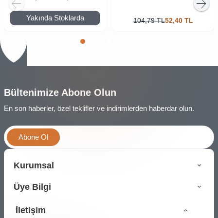
Yakında Stoklarda
104,79
TL
52,40
TL
Bültenimize Abone Olun
En son haberler, özel teklifler ve indirimlerden haberdar olun.
Abone Ol
Kurumsal
Üye Bilgi
İletişim