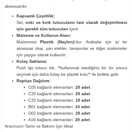
aksesuardır.
Kapsamlı Çeşitlilik:
Set,
eski ve kırık tutucuların tam olarak değiştirilmesi
için gerekli tüm tutucuları
içerir.
Malzeme ve Kullanım Alanı:
Malzemesi
Plastik (Naylon)
'dur. Arabalar için iyi bir
aksesuar olup, yan etekler, tamponlar ve diğer süslemeler
için yaygın olarak kullanılır.
Kolay Saklama:
Push tipi tutucu kiti, **kullanmak istediğiniz bir tür tutucu
seçmek için daha kolay bir plastik kutu** ile birlikte gelir.
Raptiye Dağılımı:
C05 bağlantı elemanları:
20 adet
.
C20 bağlantı elemanları:
20 adet
.
C32 bağlantı elemanları:
10 adet
.
B01 bağlantı elemanları:
10 adet
.
D02 bağlantı elemanları:
20 adet
.
A16 bağlantı elemanları:
20 adet
.
Aracınızın Tamir ve Bakımı İçin İdeal