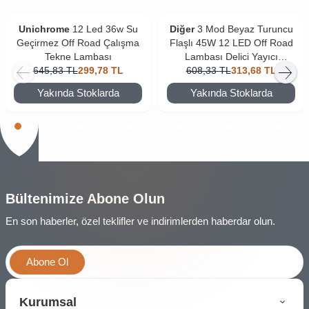
Unichrome
12 Led 36w Su
Diğer
3 Mod Beyaz Turuncu
Geçirmez Off Road Çalışma
Flaşlı 45W 12 LED Off Road
Tekne Lambası
Lambası Delici Yayıcı
645,83
TL
299,78
TL
608,33
Motosiklet Sis Farı
TL
313,68
TL
Yakında Stoklarda
Yakında Stoklarda
Bültenimize Abone Olun
En son haberler, özel teklifler ve indirimlerden haberdar olun.
Abone Ol
Kurumsal