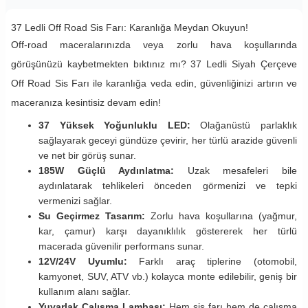
37 Ledli Off Road Sis Farı: Karanlığa Meydan Okuyun!
Off-road maceralarınızda veya zorlu hava koşullarında
görüşünüzü kaybetmekten bıktınız mı? 37 Ledli Siyah Çerçeve
Off Road Sis Farı ile karanlığa veda edin, güvenliğinizi artırın ve
maceranıza kesintisiz devam edin!
37 Yüksek Yoğunluklu LED:
Olağanüstü parlaklık
sağlayarak geceyi gündüze çevirir, her türlü arazide güvenli
ve net bir görüş sunar.
185W Güçlü Aydınlatma:
Uzak mesafeleri bile
aydınlatarak tehlikeleri önceden görmenizi ve tepki
vermenizi sağlar.
Su Geçirmez Tasarım:
Zorlu hava koşullarına (yağmur,
kar, çamur) karşı dayanıklılık göstererek her türlü
macerada güvenilir performans sunar.
12V/24V Uyumlu:
Farklı araç tiplerine (otomobil,
kamyonet, SUV, ATV vb.) kolayca monte edilebilir, geniş bir
kullanım alanı sağlar.
Yuvarlak Çalışma Lambası:
Hem sis farı hem de çalışma