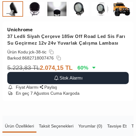
Unichrome
37 Ledli Siyah Çerçeve 185w Off Road Led Sis Farı
Su Geçirmez 12v 24v Yuvarlak Çalışma Lambası
Ürün Kodu:
jck-38-tic
Barkod:
8682718007476
5.223,83
TL
2.074,15
TL
60
%
Stok Alarmı
Fiyat Alarmı
Paylaş
En geç 7 Ağustos Cuma Kargoda
Ürün Özellikleri
Taksit Seçenekleri
Yorumlar (0)
Tavsiye Et
Te