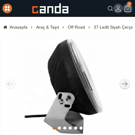
0
Giriş
Sep
Anasayfa
Araç & Taşıt
Off Road
37 Ledli Siyah Çerçe