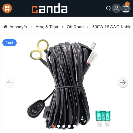
0
Giriş
Sep
Anasayfa
Araç & Taşıt
Off Road
300W 16 AWG Kablo 
Yeni