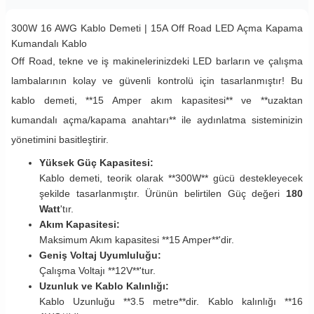
300W 16 AWG Kablo Demeti | 15A Off Road LED Açma Kapama
Kumandalı Kablo
Off Road, tekne ve iş makinelerinizdeki LED barların ve çalışma
lambalarının kolay ve güvenli kontrolü için tasarlanmıştır! Bu
kablo demeti, **15 Amper akım kapasitesi** ve **uzaktan
kumandalı açma/kapama anahtarı** ile aydınlatma sisteminizin
yönetimini basitleştirir.
Yüksek Güç Kapasitesi:
Kablo demeti, teorik olarak **300W** gücü destekleyecek
şekilde tasarlanmıştır. Ürünün belirtilen Güç değeri
180
Watt
'tır.
Akım Kapasitesi:
Maksimum Akım kapasitesi **15 Amper**'dir.
Geniş Voltaj Uyumluluğu:
Çalışma Voltajı **12V**'tur.
Uzunluk ve Kablo Kalınlığı:
Kablo Uzunluğu **3.5 metre**dir. Kablo kalınlığı **16