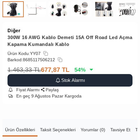
Diğer
300W 16 AWG Kablo Demeti 15A Off Road Led Açma
Kapama Kumandalı Kablo
Ürün Kodu:
YY07
Barkod:
8685117506212
1.463,33
TL
677,87
TL
54
%
Stok Alarmı
Fiyat Alarmı
Paylaş
En geç 9 Ağustos Pazar Kargoda
Ürün Özellikleri
Taksit Seçenekleri
Yorumlar (0)
Tavsiye Et
Te