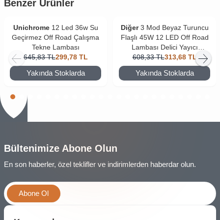
Benzer Ürünler
Unichrome
12 Led 36w Su
Diğer
3 Mod Beyaz Turuncu
Geçirmez Off Road Çalışma
Flaşlı 45W 12 LED Off Road
Tekne Lambası
Lambası Delici Yayıcı
645,83
TL
299,78
TL
608,33
Motosiklet Sis Farı
TL
313,68
TL
Yakında Stoklarda
Yakında Stoklarda
Bültenimize Abone Olun
En son haberler, özel teklifler ve indirimlerden haberdar olun.
Abone Ol