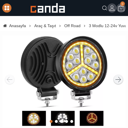
0
Giriş
Sep
Anasayfa
Araç & Taşıt
Off Road
3 Modlu 12-24v Yuva