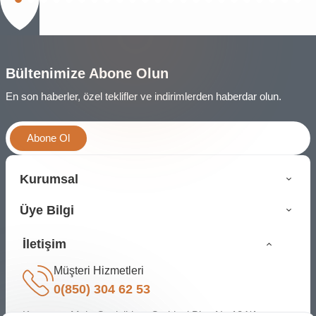
Bültenimize Abone Olun
En son haberler, özel teklifler ve indirimlerden haberdar olun.
Abone Ol
Kurumsal
Üye Bilgi
İletişim
Müşteri Hizmetleri
0(850) 304 62 53
Karapınar Mah. Cevizlidere Caddesi Bina No:134/A