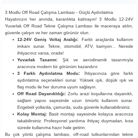
3 Modlu Off Road Çalışma Lambası - Güçlü Aydınlatma
Hayatınızın her anında, karanlıkta kalmayın! 3 Modlu 12-24V
Yuvarlak Off Road Tekne Çalışma Lambası ile maceraya atılın,
güvenle çalışın ve her zaman görünür olun.
12-24V Geniş Voltaj Aralığı:
Farklı araçlarda kullanım
imkanı sunar. Tekne, otomobil, ATV, kamyon... Nerede
ihtiyacınız varsa, orada!
Yuvarlak Tasarım:
Şık ve aerodinamik tasarımıyla
aracınıza modern bir görünüm kazandırır.
3 Farklı Aydınlatma Modu:
İhtiyacınıza göre farklı
aydınlatma seçenekleri sunar. Yüksek ışık, düşük ışık ve
flaş modu ile her duruma uyum sağlayın.
Off Road Dayanıklılığı:
Zorlu arazi koşullarına dayanıklı,
sağlam yapısı sayesinde uzun ömürlü kullanım sunar.
Engebeli yollarda, çamurda, suda güvenle kullanabilirsiniz.
Kolay Montaj:
Basit montajı sayesinde kolayca aracınıza
takabilirsiniz. Profesyonel yardıma ihtiyaç duymadan, kısa
sürede kullanıma hazır hale getirin.
Bu çok yönlü çalışma lambası, off-road tutkunlarından tekne