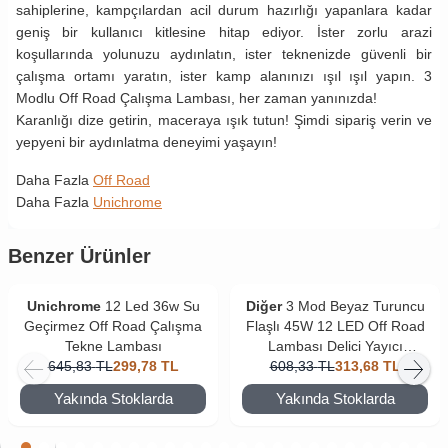
sahiplerine, kampçılardan acil durum hazırlığı yapanlara kadar
geniş bir kullanıcı kitlesine hitap ediyor. İster zorlu arazi
koşullarında yolunuzu aydınlatın, ister teknenizde güvenli bir
çalışma ortamı yaratın, ister kamp alanınızı ışıl ışıl yapın. 3
Modlu Off Road Çalışma Lambası, her zaman yanınızda!
Karanlığı dize getirin, maceraya ışık tutun! Şimdi sipariş verin ve
yepyeni bir aydınlatma deneyimi yaşayın!
Daha Fazla
Off Road
Daha Fazla
Unichrome
Benzer Ürünler
Unichrome
12 Led 36w Su
Diğer
3 Mod Beyaz Turuncu
Geçirmez Off Road Çalışma
Flaşlı 45W 12 LED Off Road
Tekne Lambası
Lambası Delici Yayıcı
645,83
TL
299,78
TL
608,33
Motosiklet Sis Farı
TL
313,68
TL
Yakında Stoklarda
Yakında Stoklarda