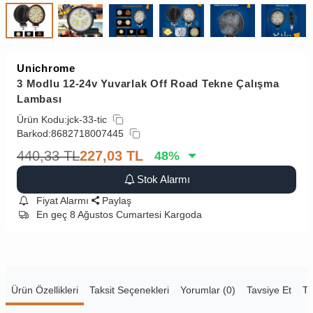
Unichrome
3 Modlu 12-24v Yuvarlak Off Road Tekne Çalışma
Lambası
Ürün Kodu:
jck-33-tic
Barkod:
8682718007445
440,33
TL
227,03
TL
48
%
Stok Alarmı
Fiyat Alarmı
Paylaş
En geç 8 Ağustos Cumartesi Kargoda
Ürün Özellikleri
Taksit Seçenekleri
Yorumlar (0)
Tavsiye Et
Te