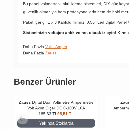
Bu panel voltmetresi, akü izleme sistemleri, DIY güç kayna
güvenilir olmasıyla hem profesyonellerin hem de hobi merakl
Paket İçeriği: 1 x 3 Kablolu Kırmızı 0.56" Led Dijital Panel Vo
Sisteminizin voltajını anlık ve net olarak izleyin! Kırmı
Daha Fazla
Volt - Amper
Daha Fazla
Zauss
Benzer Ürünler
Zauss
Dijital Dual Voltmetre Ampermetre
Zau
Volt Akım Ölçer DC 0-100V 10A
Amperme
185,33
TL
95,51
TL
Yakında Stoklarda