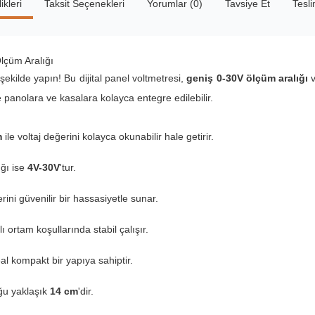
ikleri
Taksit Seçenekleri
Yorumlar (0)
Tavsiye Et
Tesl
lçüm Aralığı
şekilde yapın! Bu dijital panel voltmetresi,
geniş 0-30V ölçüm aralığı
 panolara ve kasalara kolayca entegre edilebilir.
m
ile voltaj değerini kolayca okunabilir hale getirir.
ığı ise
4V-30V
'tur.
rini güvenilir bir hassasiyetle sunar.
ı ortam koşullarında stabil çalışır.
eal kompakt bir yapıya sahiptir.
ğu yaklaşık
14 cm
'dir.