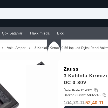
Çok Satanlar
Hakkımızda
Blog
Volt - Amper
3 Kablolu Kırmızı 0.56 inç Led Dijital Panel Vol
Zauss
3 Kablolu Kırmızı
DC 0-30V
Ürün Kodu:
B1-002
Barkod:
8683215802243
104,79
TL
52,40
TL