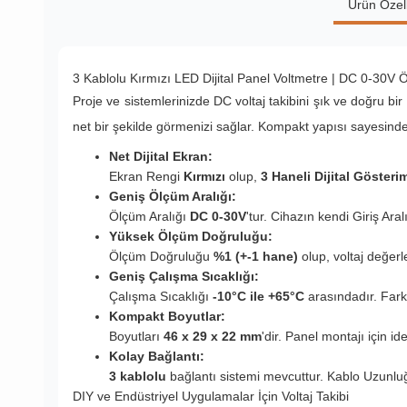
Ürün Özell
3 Kablolu Kırmızı LED Dijital Panel Voltmetre | DC 0-30V Ö
Proje ve sistemlerinizde DC voltaj takibini şık ve doğru bir 
net bir şekilde görmenizi sağlar. Kompakt yapısı sayesinde
Net Dijital Ekran:
Ekran Rengi
Kırmızı
olup,
3 Haneli Dijital Gösteri
Geniş Ölçüm Aralığı:
Ölçüm Aralığı
DC 0-30V
'tur. Cihazın kendi Giriş Aral
Yüksek Ölçüm Doğruluğu:
Ölçüm Doğruluğu
%1 (+-1 hane)
olup, voltaj değerle
Geniş Çalışma Sıcaklığı:
Çalışma Sıcaklığı
-10°C ile +65°C
arasındadır. Farkl
Kompakt Boyutlar:
Boyutları
46 x 29 x 22 mm
'dir. Panel montajı için id
Kolay Bağlantı:
3 kablolu
bağlantı sistemi mevcuttur. Kablo Uzunlu
DIY ve Endüstriyel Uygulamalar İçin Voltaj Takibi