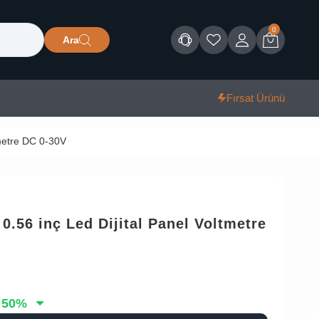
0
Ara
Müşteri Hizmetleri
Favorilerim
Giriş
Sepet
Fırsat Ürünü
tmetre DC 0-30V
 0.56 inç Led Dijital Panel Voltmetre
50
%