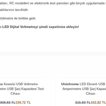
kları, RC modelleri ve elektronik test panoları gibi birçok uygulamada v
ılarının tercihidir.
ltmetre ile birlikte gelir.
zı LED Dijital Voltmetreyi şimdi sepetinize ekleyin!
ss
Keweisi USB Voltmetre
Unichrome
LED Ekranlı USB 
tre USB Şarj Kapasitesi Test
Ampermetre USB Şarj Kapasit
Cihazı
Cihazı
309,83
TL
159,72
TL
315,83
TL
162,82
T