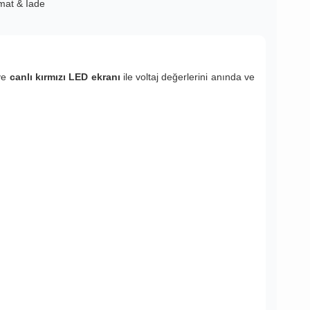
imat & İade
ve
canlı kırmızı LED ekranı
ile voltaj değerlerini anında ve