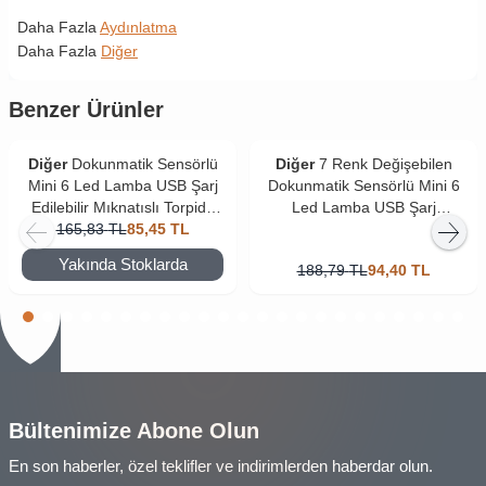
Daha Fazla
Aydınlatma
Daha Fazla
Diğer
Benzer Ürünler
Diğer
Dokunmatik Sensörlü
Diğer
7 Renk Değişebilen
Mini 6 Led Lamba USB Şarj
Dokunmatik Sensörlü Mini 6
Edilebilir Mıknatıslı Torpido
Led Lamba USB Şarj
Lambası Beyaz Renk
165,83
TL
85,45
TL
Edilebilir Mıknatıslı
Aydınlatma
Yakında Stoklarda
188,79
TL
94,40
TL
Bültenimize Abone Olun
En son haberler, özel teklifler ve indirimlerden haberdar olun.