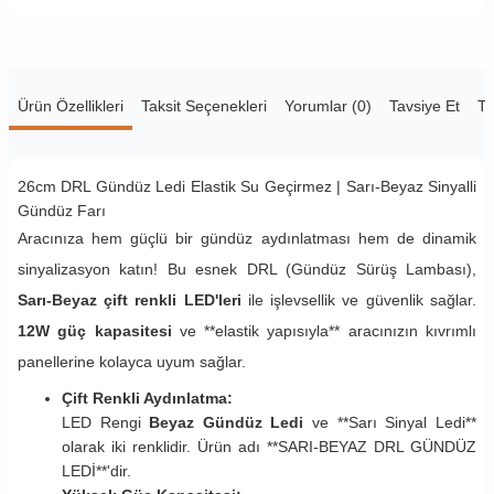
Ürün Özellikleri
Taksit Seçenekleri
Yorumlar (0)
Tavsiye Et
Te
26cm DRL Gündüz Ledi Elastik Su Geçirmez | Sarı-Beyaz Sinyalli
Gündüz Farı
Aracınıza hem güçlü bir gündüz aydınlatması hem de dinamik
sinyalizasyon katın! Bu esnek DRL (Gündüz Sürüş Lambası),
Sarı-Beyaz çift renkli LED'leri
ile işlevsellik ve güvenlik sağlar.
12W güç kapasitesi
ve **elastik yapısıyla** aracınızın kıvrımlı
panellerine kolayca uyum sağlar.
Çift Renkli Aydınlatma:
LED Rengi
Beyaz Gündüz Ledi
ve **Sarı Sinyal Ledi**
olarak iki renklidir. Ürün adı **SARI-BEYAZ DRL GÜNDÜZ
LEDİ**'dir.