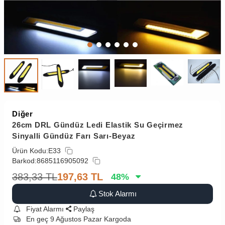
Diğer
26cm DRL Gündüz Ledi Elastik Su Geçirmez
Sinyalli Gündüz Farı Sarı-Beyaz
Ürün Kodu:
E33
Barkod:
8685116905092
383,33
TL
197,63
TL
48
%
Stok Alarmı
Fiyat Alarmı
Paylaş
En geç 9 Ağustos Pazar Kargoda