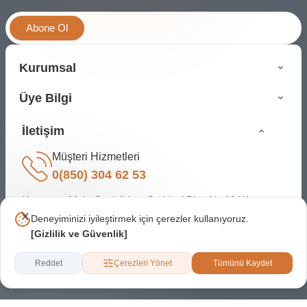
Abone Ol
Kurumsal
Üye Bilgi
İletişim
Müşteri Hizmetleri
0(850) 304 62 53
Karapınar Mah. Cevizlidere Caddesi Bina No:134/A
Çankaya Ankara
Deneyiminizi iyileştirmek için çerezler kullanıyoruz.
[
Gizlilik ve Güvenlik
]
bilgi@candagrup.com
© Copyright. Tüm hakları saklıdır.
Reddet
Çerezleri Yönet
Tümünü Kaydet