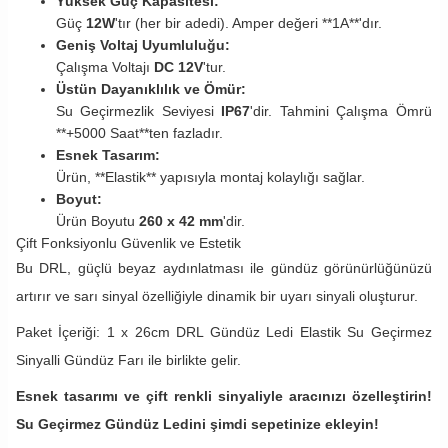
Yüksek Güç Kapasitesi:
Güç
12W
'tır (her bir adedi). Amper değeri **1A**'dır.
Geniş Voltaj Uyumluluğu:
Çalışma Voltajı
DC 12V
'tur.
Üstün Dayanıklılık ve Ömür:
Su Geçirmezlik Seviyesi
IP67
'dir. Tahmini Çalışma Ömrü
**+5000 Saat**ten fazladır.
Esnek Tasarım:
Ürün, **Elastik** yapısıyla montaj kolaylığı sağlar.
Boyut:
Ürün Boyutu
260 x 42 mm
'dir.
Çift Fonksiyonlu Güvenlik ve Estetik
Bu DRL, güçlü beyaz aydınlatması ile gündüz görünürlüğünüzü
artırır ve sarı sinyal özelliğiyle dinamik bir uyarı sinyali oluşturur.
Paket İçeriği: 1 x 26cm DRL Gündüz Ledi Elastik Su Geçirmez
Sinyalli Gündüz Farı ile birlikte gelir.
Esnek tasarımı ve çift renkli sinyaliyle aracınızı özelleştirin!
Su Geçirmez Gündüz Ledini şimdi sepetinize ekleyin!