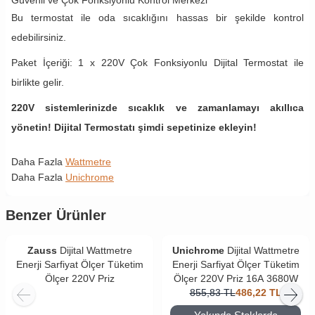
Güvenli ve Çok Fonksiyonlu Kontrol Merkezi
Bu termostat ile oda sıcaklığını hassas bir şekilde kontrol
edebilirsiniz.
Paket İçeriği: 1 x 220V Çok Fonksiyonlu Dijital Termostat ile
birlikte gelir.
220V sistemlerinizde sıcaklık ve zamanlamayı akıllıca
yönetin! Dijital Termostatı şimdi sepetinize ekleyin!
Daha Fazla
Wattmetre
Daha Fazla
Unichrome
Benzer Ürünler
Zauss
Dijital Wattmetre
Unichrome
Dijital Wattmetre
Enerji Sarfiyat Ölçer Tüketim
Enerji Sarfiyat Ölçer Tüketim
Ölçer 220V Priz
Ölçer 220V Priz 16A 3680W
855,83
TL
486,22
TL