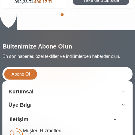
Yakında Stoklarda
992,33
TL
496,17
TL
Bültenimize Abone Olun
En son haberler, özel teklifler ve indirimlerden haberdar olun.
Abone Ol
Kurumsal
Üye Bilgi
İletişim
Müşteri Hizmetleri