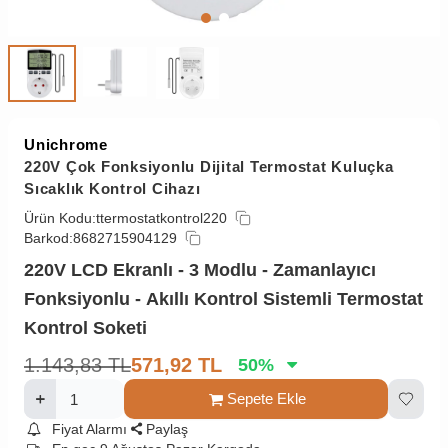
Unichrome
220V Çok Fonksiyonlu Dijital Termostat Kuluçka
Sıcaklık Kontrol Cihazı
Ürün Kodu:
ttermostatkontrol220
Barkod:
8682715904129
220V LCD Ekranlı - 3 Modlu - Zamanlayıcı
Fonksiyonlu - Akıllı Kontrol Sistemli Termostat
Kontrol Soketi
1.143,83
TL
571,92
TL
50
%
Sepete Ekle
Fiyat Alarmı
Paylaş