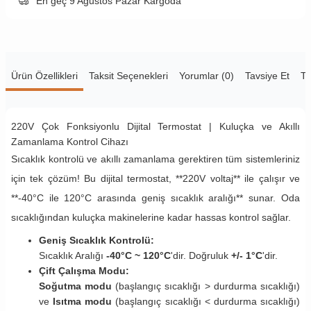
En geç 9 Ağustos Pazar Kargoda
Ürün Özellikleri
Taksit Seçenekleri
Yorumlar (0)
Tavsiye Et
Te
220V Çok Fonksiyonlu Dijital Termostat | Kuluçka ve Akıllı
Zamanlama Kontrol Cihazı
Sıcaklık kontrolü ve akıllı zamanlama gerektiren tüm sistemleriniz
için tek çözüm! Bu dijital termostat, **220V voltaj** ile çalışır ve
**-40°C ile 120°C arasında geniş sıcaklık aralığı** sunar. Oda
sıcaklığından kuluçka makinelerine kadar hassas kontrol sağlar.
Geniş Sıcaklık Kontrolü:
Sıcaklık Aralığı
-40°C ~ 120°C
'dir. Doğruluk
+/- 1°C
'dir.
Çift Çalışma Modu:
Soğutma modu
(başlangıç sıcaklığı > durdurma sıcaklığı)
ve
Isıtma modu
(başlangıç sıcaklığı < durdurma sıcaklığı)