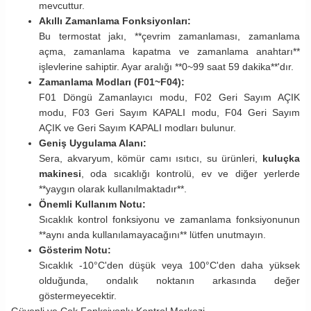
mevcuttur.
Akıllı Zamanlama Fonksiyonları:
Bu termostat jakı, **çevrim zamanlaması, zamanlama
açma, zamanlama kapatma ve zamanlama anahtarı**
işlevlerine sahiptir. Ayar aralığı **0~99 saat 59 dakika**'dır.
Zamanlama Modları (F01~F04):
F01 Döngü Zamanlayıcı modu, F02 Geri Sayım AÇIK
modu, F03 Geri Sayım KAPALI modu, F04 Geri Sayım
AÇIK ve Geri Sayım KAPALI modları bulunur.
Geniş Uygulama Alanı:
Sera, akvaryum, kömür camı ısıtıcı, su ürünleri,
kuluçka
makinesi
, oda sıcaklığı kontrolü, ev ve diğer yerlerde
**yaygın olarak kullanılmaktadır**.
Önemli Kullanım Notu:
Sıcaklık kontrol fonksiyonu ve zamanlama fonksiyonunun
**aynı anda kullanılamayacağını** lütfen unutmayın.
Gösterim Notu:
Sıcaklık -10°C'den düşük veya 100°C'den daha yüksek
olduğunda, ondalık noktanın arkasında değer
göstermeyecektir.