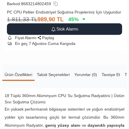
Barkod:
8683214802459
PC CPU Peltier Endüstriyel Soğutma Projeleriniz İçin Uygundur
1.811,33
TL
989,90
TL
45
%
Stok Alarmı
Fiyat Alarmı
Paylaş
En geç 7 Ağustos Cuma Kargoda
Ürün Özellikleri
Taksit Seçenekleri
Yorumlar (0)
Tavsiye Et
Te
18 Tüplü 360mm Alüminyum CPU Su Soğutma Radyatörü | Üstün
Sıvı Soğutma Çözümü
En yüksek performanslı bilgisayar sistemleri ve yoğun endüstriyel
yükler için tasarlanmış güçlü bir termal çözümdür. Bu 360mm
Alüminyum Radyatör,
geniş yüzey alanı
ve
dayanıklı yapısıyla