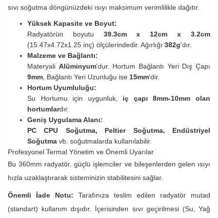
sıvı soğutma döngünüzdeki ısıyı maksimum verimlilikle dağıtır.
Yüksek Kapasite ve Boyut:
Radyatörün boyutu
39.3cm x 12cm x 3.2cm
(15.47x4.72x1.25 inç) ölçülerindedir. Ağırlığı
382g
'dır.
Malzeme ve Bağlantı:
Materyali
Alüminyum
'dur. Hortum Bağlantı Yeri Dış Çapı
9mm
, Bağlantı Yeri Uzunluğu ise
15mm
'dir.
Hortum Uyumluluğu:
Su Hortumu için uygunluk,
iç çapı 8mm-10mm olan
hortumlar
dır.
Geniş Uygulama Alanı:
PC CPU Soğutma, Peltier Soğutma, Endüstriyel
Soğutma
vb. soğutmalarda kullanılabilir.
Profesyonel Termal Yönetim ve Önemli Uyarılar
Bu 360mm radyatör, güçlü işlemciler ve bileşenlerden gelen ısıyı
hızla uzaklaştırarak sisteminizin stabilitesini sağlar.
Önemli İade Notu:
Tarafınıza teslim edilen radyatör mutad
(standart) kullanım dışıdır. İçerisinden sıvı geçirilmesi (Su, Yağ