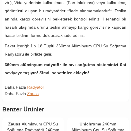
vb.), Vida yerlerinin kullanılması (Fan takılması) veya kullanılmış
görüntüsü oluşan bu radyatörler **iade alınmamaktadır**. Teslim
anında kargo görevlisini bekleterek kontrol ediniz. Herhangi bir
hasarlı ulaşımda ürünü teslim almayıp kargo görevlisine kapıdan
hasar bildirim formu doldurarak iade ediniz.
Paket İçeriği: 1 x 18 Tüplü 360mm Alüminyum CPU Su Soğutma
Radyatörü ile birlikte gelir.
360mm alüminyum radyatör ile sıvı soğutma sisteminizi üst
seviyeye taşıyın! Şimdi sepetinize ekleyin!
Daha Fazla
Radyatör
Daha Fazla
Zauss
Benzer Ürünler
Zauss
Alüminyum CPU Su
Unichrome
240mm
Soğutma Radyatörü 240mm
Alüminyum Cpu Su Soğutma