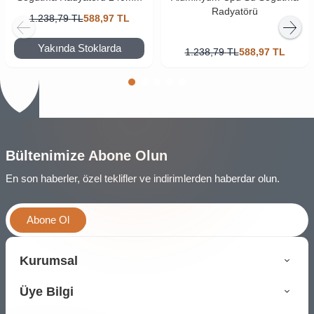
Radyatörü
1.238,79
TL
588,97
TL
Yakında Stoklarda
1.238,79
TL
588,97
TL
Bültenimize Abone Olun
En son haberler, özel teklifler ve indirimlerden haberdar olun.
Abone Ol
Kurumsal
Üye Bilgi