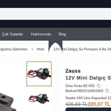
Çok Satanlar
Hakkımızda
Blog
oğutma Sistemleri
Hobi
12V Mini Dalgıç Su Pompası 4.8w 2
Zauss
12V Mini Dalgıç 
Ürün Kodu:
B2-002
Barkod:
8683214901503
Saatte 240 Litre Kapasiteli
426,83
TL
220,07
TL