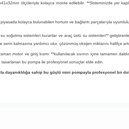
41x32mm ölçüleriyle kolayca monte edilebilir. **Sisteminizde yer kapl
, piyasada kolayca bulunabilen hortum ve bağlantı parçalarıyla uyumluluk
su soğutma sistemleri kuranlar ve araç üstü su sistemleri** geliştiren
rin kalmasına yardımcı olur, çözünmüş oksijen miktarını hafifçe artırar
n motor ve giriş kısmı **kullanılacak sıvının içine tamamen daldırıl
le tasarlanan bu pompa ile profesyonel sonuçlar elde edin.
azla dayanıklılığa sahip bu güçlü mini pompayla profesyonel bir d