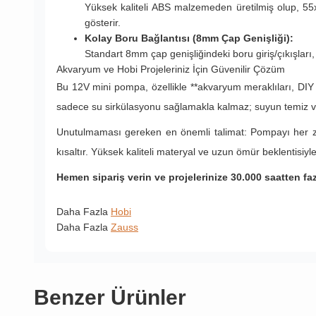
Yüksek kaliteli ABS malzemeden üretilmiş olup, 55x
gösterir.
Kolay Boru Bağlantısı (8mm Çap Genişliği):
Standart 8mm çap genişliğindeki boru giriş/çıkışları
Akvaryum ve Hobi Projeleriniz İçin Güvenilir Çözüm
Bu 12V mini pompa, özellikle **akvaryum meraklıları, DIY 
sadece su sirkülasyonu sağlamakla kalmaz; suyun temiz ve se
Unutulmaması gereken en önemli talimat: Pompayı her zama
kısaltır. Yüksek kaliteli materyal ve uzun ömür beklentisiy
Hemen sipariş verin ve projelerinize 30.000 saatten f
Daha Fazla
Hobi
Daha Fazla
Zauss
Benzer Ürünler