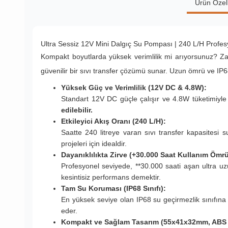
Ürün Özell
Ultra Sessiz 12V Mini Dalgıç Su Pompası | 240 L/H Profe
Kompakt boyutlarda yüksek verimlilik mi arıyorsunuz? 
güvenilir bir sıvı transfer çözümü sunar. Uzun ömrü ve IP68
Yüksek Güç ve Verimlilik (12V DC & 4.8W):
Standart 12V DC güçle çalışır ve 4.8W tüketimiy
edilebilir.
Etkileyici Akış Oranı (240 L/H):
Saatte 240 litreye varan sıvı transfer kapasitesi 
projeleri için idealdir.
Dayanıklılıkta Zirve (+30.000 Saat Kullanım Ömrü
Profesyonel seviyede, **30.000 saati aşan ultra u
kesintisiz performans demektir.
Tam Su Koruması (IP68 Sınıfı):
En yüksek seviye olan IP68 su geçirmezlik sınıfına 
eder.
Kompakt ve Sağlam Tasarım (55x41x32mm, ABS 