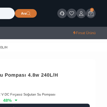
0
Ara
Müşteri Hizmetleri
Favorilerim
Giriş
Sepet
Fırsat Ürünü
40L/H
Su Pompası 4.8w 240L/H
 12 V DC Fırçasız Soğutan Su Pompası
48
%