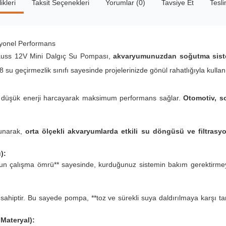
ikleri
Taksit Seçenekleri
Yorumlar (0)
Tavsiye Et
Tesl
syonel Performans
Zauss 12V Mini Dalgıç Su Pompası,
akvaryumunuzdan soğutma siste
 su geçirmezlik sınıfı sayesinde projelerinizde gönül rahatlığıyla kullan
le düşük enerji harcayarak maksimum performans sağlar.
Otomotiv, so
sunarak,
orta ölçekli akvaryumlarda etkili su döngüsü ve filtrasy
):
zun çalışma ömrü** sayesinde, kurduğunuz sistemin bakım gerektirmeyen
sahiptir. Bu sayede pompa, **toz ve sürekli suya daldırılmaya karşı t
Materyal):