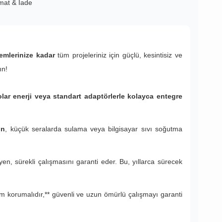
imat & İade
mlerinize kadar
tüm projeleriniz için güçlü, kesintisiz ve
ın!
lar enerji veya standart adaptörlerle kolayca entegre
on
, küçük seralarda sulama veya bilgisayar sıvı soğutma
, sürekli çalışmasını garanti eder. Bu, yıllarca sürecek
am korumalıdır,** güvenli ve uzun ömürlü çalışmayı garanti