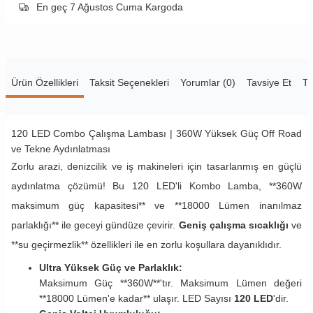
En geç 7 Ağustos Cuma Kargoda
Ürün Özellikleri
Taksit Seçenekleri
Yorumlar (0)
Tavsiye Et
Te
120 LED Combo Çalışma Lambası | 360W Yüksek Güç Off Road
ve Tekne Aydınlatması
Zorlu arazi, denizcilik ve iş makineleri için tasarlanmış en güçlü
aydınlatma çözümü! Bu 120 LED'li Kombo Lamba, **360W
maksimum güç kapasitesi** ve **18000 Lümen inanılmaz
parlaklığı** ile geceyi gündüze çevirir.
Geniş çalışma sıcaklığı
ve
**su geçirmezlik** özellikleri ile en zorlu koşullara dayanıklıdır.
Ultra Yüksek Güç ve Parlaklık:
Maksimum Güç **360W**'tır. Maksimum Lümen değeri
**18000 Lümen'e kadar** ulaşır. LED Sayısı
120 LED
'dir.