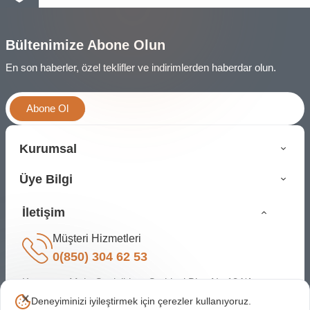
Bültenimize Abone Olun
En son haberler, özel teklifler ve indirimlerden haberdar olun.
Abone Ol
Kurumsal
Üye Bilgi
İletişim
Müşteri Hizmetleri
0(850) 304 62 53
Karapınar Mah. Cevizlidere Caddesi Bina No:134/A
Çankaya Ankara
Deneyiminizi iyileştirmek için çerezler kullanıyoruz.