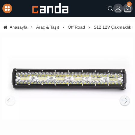
0
Giriş
Sep
Anasayfa
Araç & Taşıt
Off Road
S12 12V Çakmaklık Gir