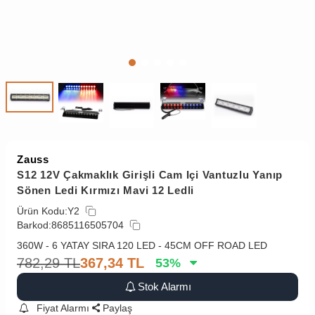
Zauss
S12 12V Çakmaklık Girişli Cam Içi Vantuzlu Yanıp
Sönen Ledi Kırmızı Mavi 12 Ledli
Ürün Kodu:
Y2
Barkod:
8685116505704
360W - 6 YATAY SIRA 120 LED - 45CM OFF ROAD LED
782,29
TL
367,34
TL
53
%
Stok Alarmı
Fiyat Alarmı
Paylaş