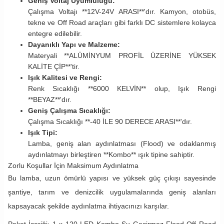
Geniş Voltaj Uyumluluğu:
Çalışma Voltajı **12V-24V ARASI**'dır. Kamyon, otobüs,
tekne ve Off Road araçları gibi farklı DC sistemlere kolayca
entegre edilebilir.
Dayanıklı Yapı ve Malzeme:
Materyali **ALÜMİNYUM PROFİL ÜZERİNE YÜKSEK
KALİTE ÇİP**'tir.
Işık Kalitesi ve Rengi:
Renk Sıcaklığı **6000 KELVİN** olup, Işık Rengi
**BEYAZ**'dır.
Geniş Çalışma Sıcaklığı:
Çalışma Sıcaklığı **-40 İLE 90 DERECE ARASI**'dır.
Işık Tipi:
Lamba, geniş alan aydınlatması (Flood) ve odaklanmış
aydınlatmayı birleştiren **Kombo** ışık tipine sahiptir.
Zorlu Koşullar İçin Maksimum Aydınlatma
Bu lamba, uzun ömürlü yapısı ve yüksek güç çıkışı sayesinde
şantiye, tarım ve denizcilik uygulamalarında geniş alanları
kapsayacak şekilde aydınlatma ihtiyacınızı karşılar.
Paket İçeriği: 1 x 120 LED Kombo Su Geçirmez Flood Off Road