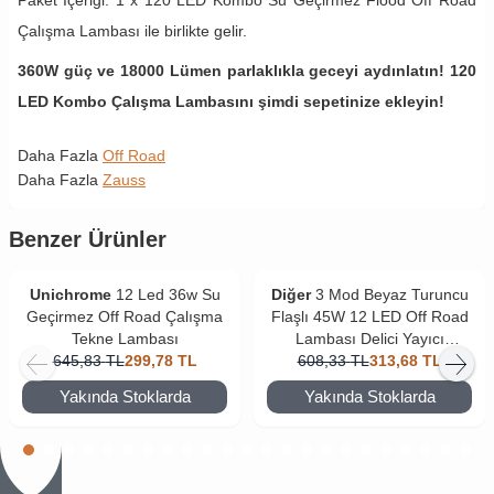
Çalışma Lambası ile birlikte gelir.
360W güç ve 18000 Lümen parlaklıkla geceyi aydınlatın! 120
LED Kombo Çalışma Lambasını şimdi sepetinize ekleyin!
Daha Fazla
Off Road
Daha Fazla
Zauss
Benzer Ürünler
Unichrome
12 Led 36w Su
Diğer
3 Mod Beyaz Turuncu
Geçirmez Off Road Çalışma
Flaşlı 45W 12 LED Off Road
Tekne Lambası
Lambası Delici Yayıcı
645,83
TL
299,78
TL
608,33
Motosiklet Sis Farı
TL
313,68
TL
Yakında Stoklarda
Yakında Stoklarda