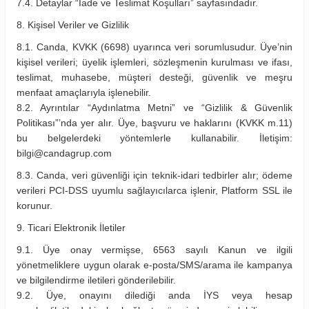
7.4. Detaylar “İade ve Teslimat Koşulları” sayfasındadır.
8. Kişisel Veriler ve Gizlilik
8.1. Canda, KVKK (6698) uyarınca veri sorumlusudur. Üye’nin
kişisel verileri; üyelik işlemleri, sözleşmenin kurulması ve ifası,
teslimat, muhasebe, müşteri desteği, güvenlik ve meşru
menfaat amaçlarıyla işlenebilir.
8.2. Ayrıntılar “Aydınlatma Metni” ve “Gizlilik & Güvenlik
Politikası”’nda yer alır. Üye, başvuru ve haklarını (KVKK m.11)
bu belgelerdeki yöntemlerle kullanabilir. İletişim:
bilgi@candagrup.com
8.3. Canda, veri güvenliği için teknik-idari tedbirler alır; ödeme
verileri PCI-DSS uyumlu sağlayıcılarca işlenir, Platform SSL ile
korunur.
9. Ticari Elektronik İletiler
9.1. Üye onay vermişse, 6563 sayılı Kanun ve ilgili
yönetmeliklere uygun olarak e-posta/SMS/arama ile kampanya
ve bilgilendirme iletileri gönderilebilir.
9.2. Üye, onayını dilediği anda İYS veya hesap