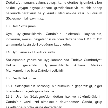
Doğal afet, yangın, salgın, savaş, kamu otoritesi işlemleri, siber
saldırı, yaygın altyapı arızası, grev/lockout vb. mücbir sebep
hallerinde tarafların ifa yükümlülükleri askıda kalır; bu durum
Sözleşme ihlali sayılmaz.
13. Delil Sözleşmesi
Üye, uyuşmazlıklarda Canda’nın elektronik kayıtlarının,
loglarının, e-arşiv belgelerinin ve ticari defterlerinin HMK m.193
anlamında kesin delil olduğunu kabul eder.
14. Uygulanacak Hukuk ve Yetki
Sözleşmenin yorum ve uygulanmasında Türkiye Cumhuriyeti
Hukuku geçerlidir. Uyuşmazlıklarda Ankara Merkez
Mahkemeleri ve İcra Daireleri yetkilidir.
15. Çeşitli Hükümler
15.1. Sözleşme’nin herhangi bir hükmünün geçersizliği, diğer
hükümlerin geçerliliğini etkilemez.
15.2. Üye, bu Sözleşme’den doğan hak ve yükümlülüklerini
Canda’nın yazılı izni olmaksızın devredemez. Canda, grup
şirketlerine/iş ortaklarına devredebilir.