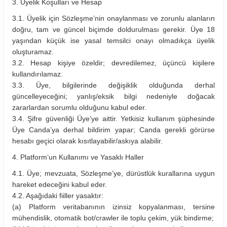
3. Üyelik Koşulları ve Hesap
3.1. Üyelik için Sözleşme’nin onaylanması ve zorunlu alanların
doğru, tam ve güncel biçimde doldurulması gerekir. Üye 18
yaşından küçük ise yasal temsilci onayı olmadıkça üyelik
oluşturamaz.
3.2. Hesap kişiye özeldir; devredilemez, üçüncü kişilere
kullandırılamaz.
3.3. Üye, bilgilerinde değişiklik olduğunda derhal
güncelleyeceğini; yanlış/eksik bilgi nedeniyle doğacak
zararlardan sorumlu olduğunu kabul eder.
3.4. Şifre güvenliği Üye’ye aittir. Yetkisiz kullanım şüphesinde
Üye Canda’ya derhal bildirim yapar; Canda gerekli görürse
hesabı geçici olarak kısıtlayabilir/askıya alabilir.
4. Platform’un Kullanımı ve Yasaklı Haller
4.1. Üye; mevzuata, Sözleşme’ye, dürüstlük kurallarına uygun
hareket edeceğini kabul eder.
4.2. Aşağıdaki fiiller yasaktır:
(a) Platform veritabanının izinsiz kopyalanması, tersine
mühendislik, otomatik bot/crawler ile toplu çekim, yük bindirme;