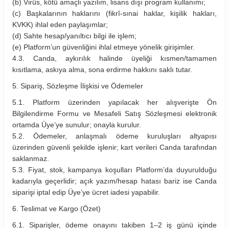
(b) Virüs, kötü amaçlı yazılım, lisans dışı program kullanımı;
(c) Başkalarının haklarını (fikrî-sınai haklar, kişilik hakları,
KVKK) ihlal eden paylaşımlar;
(d) Sahte hesap/yanıltıcı bilgi ile işlem;
(e) Platform’un güvenliğini ihlal etmeye yönelik girişimler.
4.3. Canda, aykırılık halinde üyeliği kısmen/tamamen
kısıtlama, askıya alma, sona erdirme hakkını saklı tutar.
5. Sipariş, Sözleşme İlişkisi ve Ödemeler
5.1. Platform üzerinden yapılacak her alışverişte Ön
Bilgilendirme Formu ve Mesafeli Satış Sözleşmesi elektronik
ortamda Üye’ye sunulur; onayla kurulur.
5.2. Ödemeler, anlaşmalı ödeme kuruluşları altyapısı
üzerinden güvenli şekilde işlenir; kart verileri Canda tarafından
saklanmaz.
5.3. Fiyat, stok, kampanya koşulları Platform’da duyurulduğu
kadarıyla geçerlidir; açık yazım/hesap hatası bariz ise Canda
siparişi iptal edip Üye’ye ücret iadesi yapabilir.
6. Teslimat ve Kargo (Özet)
6.1. Siparişler, ödeme onayını takiben 1–2 iş günü içinde