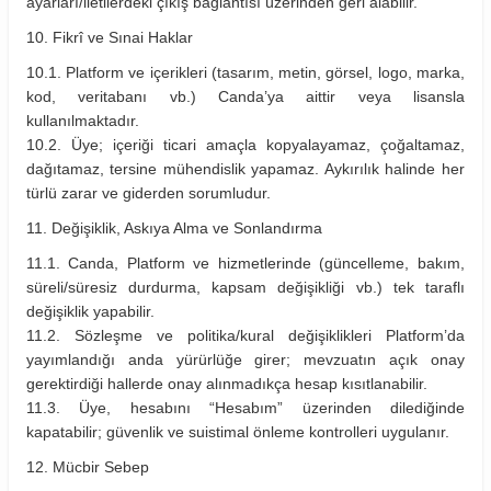
ayarları/iletilerdeki çıkış bağlantısı üzerinden geri alabilir.
10. Fikrî ve Sınai Haklar
10.1. Platform ve içerikleri (tasarım, metin, görsel, logo, marka,
kod, veritabanı vb.) Canda’ya aittir veya lisansla
kullanılmaktadır.
10.2. Üye; içeriği ticari amaçla kopyalayamaz, çoğaltamaz,
dağıtamaz, tersine mühendislik yapamaz. Aykırılık halinde her
türlü zarar ve giderden sorumludur.
11. Değişiklik, Askıya Alma ve Sonlandırma
11.1. Canda, Platform ve hizmetlerinde (güncelleme, bakım,
süreli/süresiz durdurma, kapsam değişikliği vb.) tek taraflı
değişiklik yapabilir.
11.2. Sözleşme ve politika/kural değişiklikleri Platform’da
yayımlandığı anda yürürlüğe girer; mevzuatın açık onay
gerektirdiği hallerde onay alınmadıkça hesap kısıtlanabilir.
11.3. Üye, hesabını “Hesabım” üzerinden dilediğinde
kapatabilir; güvenlik ve suistimal önleme kontrolleri uygulanır.
12. Mücbir Sebep