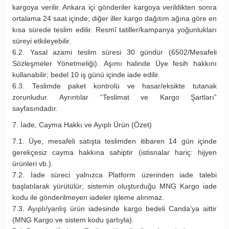
kargoya verilir. Ankara içi gönderiler kargoya verildikten sonra
ortalama 24 saat içinde; diğer iller kargo dağıtım ağına göre en
kısa sürede teslim edilir. Resmî tatiller/kampanya yoğunlukları
süreyi etkileyebilir.
6.2. Yasal azami teslim süresi 30 gündür (6502/Mesafeli
Sözleşmeler Yönetmeliği). Aşımı halinde Üye fesih hakkını
kullanabilir; bedel 10 iş günü içinde iade edilir.
6.3. Teslimde paket kontrolü ve hasar/eksikte tutanak
zorunludur. Ayrıntılar “Teslimat ve Kargo Şartları”
sayfasındadır.
7. İade, Cayma Hakkı ve Ayıplı Ürün (Özet)
7.1. Üye, mesafeli satışta teslimden itibaren 14 gün içinde
gerekçesiz cayma hakkına sahiptir (istisnalar hariç: hijyen
ürünleri vb.).
7.2. İade süreci yalnızca Platform üzerinden iade talebi
başlatılarak yürütülür; sistemin oluşturduğu MNG Kargo iade
kodu ile gönderilmeyen iadeler işleme alınmaz.
7.3. Ayıplı/yanlış ürün iadesinde kargo bedeli Canda’ya aittir
(MNG Kargo ve sistem kodu şartıyla).