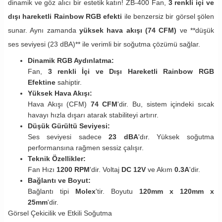
dinamik ve göz alıcı bir estetik katın! ZB-400 Fan,
3 renkli içi ve
dışı hareketli Rainbow RGB efekti
ile benzersiz bir görsel şölen
sunar. Aynı zamanda
yüksek hava akışı (74 CFM)
ve **düşük
ses seviyesi (23 dBA)** ile verimli bir soğutma çözümü sağlar.
Dinamik RGB Aydınlatma:
Fan,
3 renkli İçi ve Dışı Hareketli Rainbow RGB
Efektine
sahiptir.
Yüksek Hava Akışı:
Hava Akışı (CFM)
74 CFM
'dir. Bu, sistem içindeki sıcak
havayı hızla dışarı atarak stabiliteyi artırır.
Düşük Gürültü Seviyesi:
Ses seviyesi sadece
23 dBA
'dır. Yüksek soğutma
performansına rağmen sessiz çalışır.
Teknik Özellikler:
Fan Hızı
1200 RPM
'dir. Voltaj
DC 12V
ve Akım
0.3A
'dir.
Bağlantı ve Boyut:
Bağlantı tipi
Molex
'tir. Boyutu
120mm x 120mm x
25mm
'dir.
Görsel Çekicilik ve Etkili Soğutma