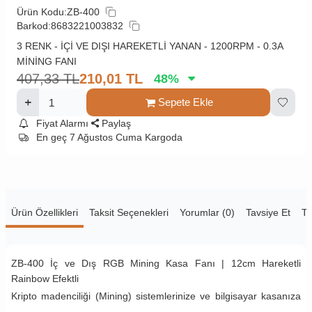
Ürün Kodu:
ZB-400
Barkod:
8683221003832
3 RENK - İÇİ VE DIŞI HAREKETLİ YANAN - 1200RPM - 0.3A
MİNİNG FANI
407,33
TL
210,01
TL
48
%
Sepete Ekle
Fiyat Alarmı
Paylaş
En geç 7 Ağustos Cuma Kargoda
Ürün Özellikleri
Taksit Seçenekleri
Yorumlar (0)
Tavsiye Et
Te
ZB-400 İç ve Dış RGB Mining Kasa Fanı | 12cm Hareketli
Rainbow Efektli
Kripto madenciliği (Mining) sistemlerinize ve bilgisayar kasanıza