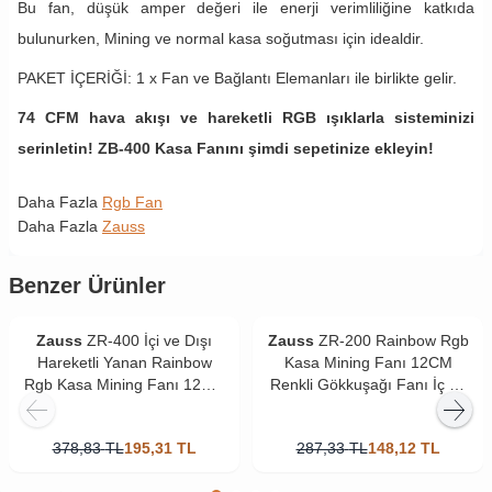
Bu fan, düşük amper değeri ile enerji verimliliğine katkıda
bulunurken, Mining ve normal kasa soğutması için idealdir.
PAKET İÇERİĞİ: 1 x Fan ve Bağlantı Elemanları ile birlikte gelir.
74 CFM hava akışı ve hareketli RGB ışıklarla sisteminizi
serinletin! ZB-400 Kasa Fanını şimdi sepetinize ekleyin!
Daha Fazla
Rgb Fan
Daha Fazla
Zauss
Benzer Ürünler
Zauss
ZR-400 İçi ve Dışı
Zauss
ZR-200 Rainbow Rgb
Hareketli Yanan Rainbow
Kasa Mining Fanı 12CM
Rgb Kasa Mining Fanı 12CM
Renkli Gökkuşağı Fanı İç ve
Renkli Gökkuşağı Fanı 0.3A
Dış Aydınlatmalı 0.3A
378,83
TL
195,31
TL
287,33
TL
148,12
TL