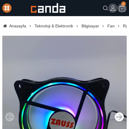
0
Giriş
Sep
Anasayfa
Teknoloji & Elektronik
Bilgisayar
Fan
Rg